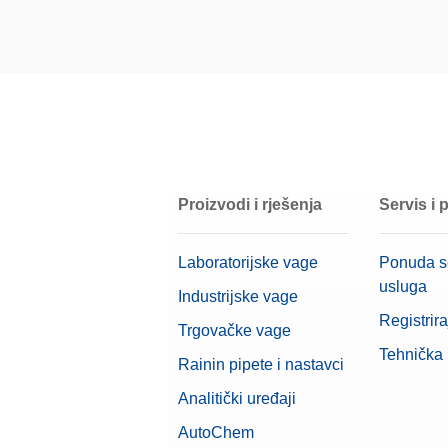
Materijal
OIML klasa
Nominalna vrijednost
Proizvodi i rješenja
Servis i
Laboratorijske vage
Ponuda s
usluga
Industrijske vage
Registrira
Trgovačke vage
Tehnička
Rainin pipete i nastavci
Analitički uređaji
AutoChem