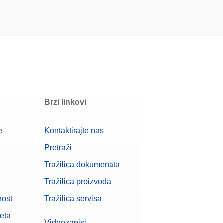
Brzi linkovi
e
Kontaktirajte nas
Pretraži
a
Tražilica dokumenata
Tražilica proizvoda
nost
Tražilica servisa
teta
Videozapisi