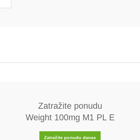
 M1 PL E
List
7950 (± 140) kg/m3
Zatražite ponudu
< 0,8
Weight 100mg M1 PL E
Ne
Zatražite ponudu danas
Plastično kućište (uključeno)