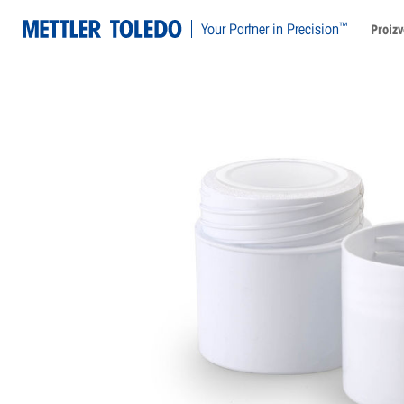
™
Your Partner in Precision
Proizv