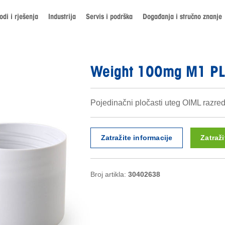
odi i rješenja
Industrija
Servis i podrška
Događanja i stručno znanje
Weight 100mg M1 PL
Pojedinačni pločasti uteg OIML razreda
Zatražite informacije
Zatraž
Broj artikla:
30402638