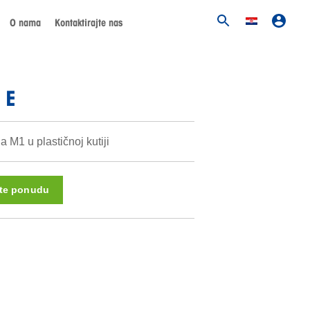
O nama
Kontaktirajte nas
 E
 M1 u plastičnoj kutiji
ite ponudu