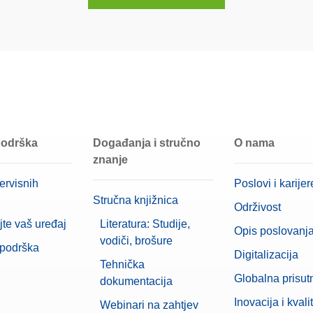
Nehrđajući čelik 304
M1
100 mg
 podrška
Događanja i stručno
O nama
znanje
ervisnih
Poslovi i karijer
Stručna knjižnica
Održivost
jte vaš uređaj
Literatura: Studije,
Opis poslovanj
vodiči, brošure
 podrška
Digitalizacija
Tehnička
Globalna prisut
dokumentacija
Inovacija i kvali
Webinari na zahtjev