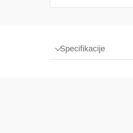
Specifikacije
Specifikacije - Weight 100mg
Dizajn
Gustoća ρ
Osjetljivost X
Umjerni certifikat
Kućište