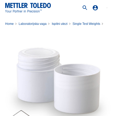
™
Your Partner in Precision
Home
Laboratorijska vaga
Ispitni utezi
Single Test Weights
Weight 50mg F1 PL Cal