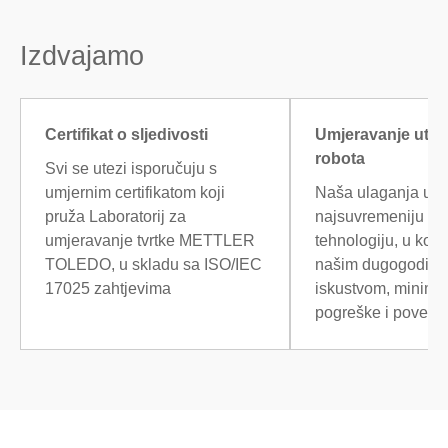
Izdvajamo
Certifikat o sljedivosti
Umjeravanje ute
robota
Svi se utezi isporučuju s
umjernim certifikatom koji
Naša ulaganja u
pruža Laboratorij za
najsuvremeniju ro
umjeravanje tvrtke METTLER
tehnologiju, u komb
TOLEDO, u skladu sa ISO/IEC
našim dugogodišn
17025 zahtjevima
iskustvom, minimiz
pogreške i poveća