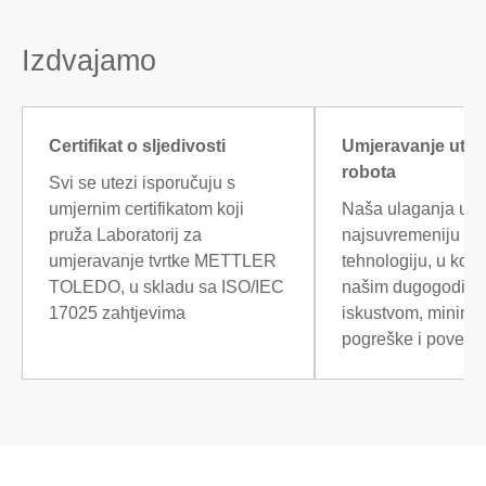
Izdvajamo
Certifikat o sljedivosti
Umjeravanje ute
robota
Svi se utezi isporučuju s
umjernim certifikatom koji
Naša ulaganja u
pruža Laboratorij za
najsuvremeniju ro
umjeravanje tvrtke METTLER
tehnologiju, u komb
TOLEDO, u skladu sa ISO/IEC
našim dugogodišn
17025 zahtjevima
iskustvom, minimiz
pogreške i poveća