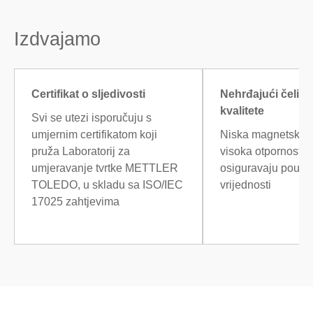
Izdvajamo
Certifikat o sljedivosti
Nehrđajući čelik 
kvalitete
Svi se utezi isporučuju s
umjernim certifikatom koji
Niska magnetska p
pruža Laboratorij za
visoka otpornost n
umjeravanje tvrtke METTLER
osiguravaju pouz
TOLEDO, u skladu sa ISO/IEC
vrijednosti
17025 zahtjevima