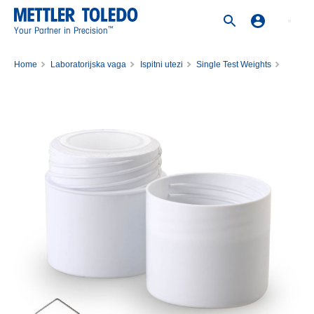
™
Your Partner in Precision
Home
Laboratorijska vaga
Ispitni utezi
Single Test Weights
Weight 500mg E2 PL Cal