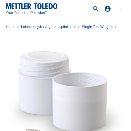
™
Your Partner in Precision
Home
Laboratorijska vaga
Ispitni utezi
Single Test Weights
Weight 2mg E2 PL