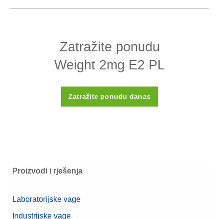
Specifikacije - Weight 2mg E2 PL
Zatražite ponudu
Dizajn
Žica
Weight 2mg E2 PL
Gustoća ρ
8000 (± 30) kg/m3
Osjetljivost X
< 0,07
Zatražite ponudu danas
Umjerni certifikat
Ne
Kućište
Plastično kućište (uključeno)
Materijal
Čelik visokog razreda
OIML klasa
E2
Proizvodi i rješenja
Nominalna vrijednost
2 mg
Laboratorijske vage
Industrijske vage