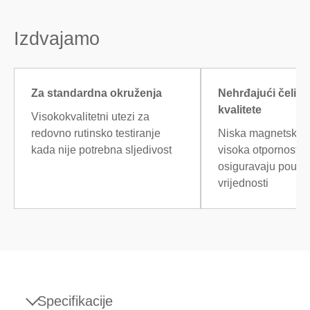
Izdvajamo
Za standardna okruženja
Nehrđajući čelik 
kvalitete
Visokokvalitetni utezi za
redovno rutinsko testiranje
Niska magnetska p
kada nije potrebna sljedivost
visoka otpornost n
osiguravaju pouz
vrijednosti
Specifikacije