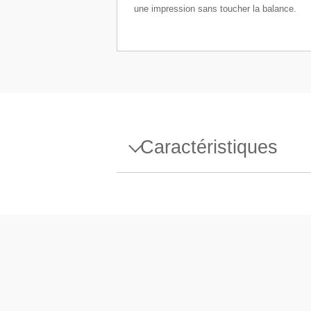
une impression sans toucher la balance.
Caractéristiques
Spécifications - ErgoSens U
Balance compatible