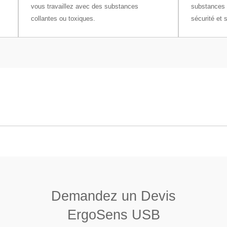
vous travaillez avec des substances
substances 
collantes ou toxiques.
sécurité et 
SB
Balances d'analyse Essentielles
Balances de micro-analyse XPR
Balances de précision XPR
Demandez un Devis
Balances d’analyse XPR
Comparateurs de masse manuels
ErgoSens USB
Microbalances XPR