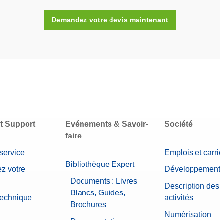
Sondes
Demandez votre devis maintenant
Manipulation des échantillons
et Support
Evénements & Savoir-
Société
faire
 service
Emplois et carri
Bibliothèque Expert
ez votre
Développement
Documents : Livres
Description des
Blancs, Guides,
Technique
activités
Brochures
Numérisation