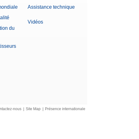
mondiale
Assistance technique
alité
Vidéos
tion du
tisseurs
ntactez-nous
|
Site Map
|
Présence internationale