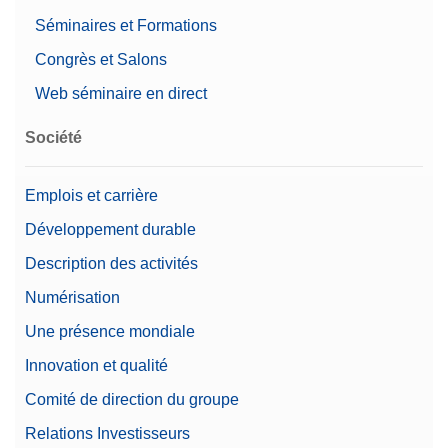
Niveau
Excellence
Séminaires et Formations
Pesage conforme 21
Congrès et Salons
Oui
CFR Part 11
Web séminaire en direct
Diamètre du plateau de
27 mm
Société
pesage
Précision d’affichage
1 mg
Emplois et carrière
(certifiée)
Développement durable
Options d’automatisation
Flux de travail automatisés
Description des activités
Numérisation
Une présence mondiale
Innovation et qualité
Comité de direction du groupe
Relations Investisseurs