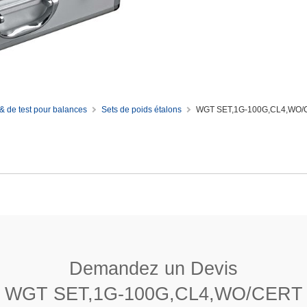
& de test pour balances
Sets de poids étalons
WGT SET,1G-100G,CL4,WO/
G-100G,CL4,WO/CERT
Cavité d’ajustage
7 950 (±°140) kg/m3
Demandez un Devis
≤ 0,05
WGT SET,1G-100G,CL4,WO/CERT