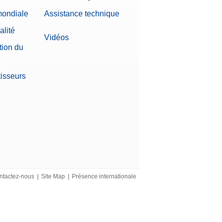
mondiale
Assistance technique
alité
Vidéos
tion du
tisseurs
ntactez-nous
|
Site Map
|
Présence internationale