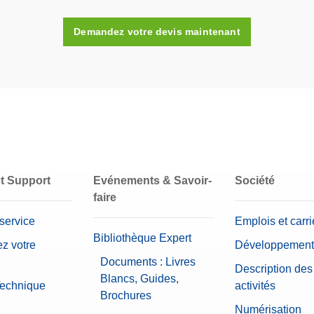
4
Demandez votre devis maintenant
NON
Boîte en plastique (fournie)
Acier inoxydable 316
6 g – 100 g
et Support
Evénements & Savoir-
Société
faire
 service
Emplois et carri
Bibliothèque Expert
ez votre
Développement
Documents : Livres
Description des
Blancs, Guides,
Technique
activités
Brochures
Numérisation