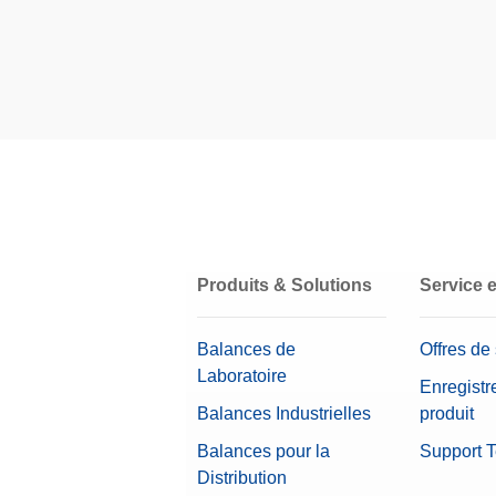
Classe ASTM
Certificat d’étalonnage
Boîte
Matériau
Teneur (définie)
Valeur nominale
Produits & Solutions
Service 
Balances de
Offres de
Laboratoire
Enregistr
Balances Industrielles
produit
Balances pour la
Support 
Distribution