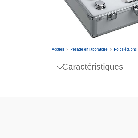
Accueil
Pesage en laboratoire
Poids étalons 
Caractéristiques
Spécifications - WGT SET,1
Conception
Masse volumique ρ
Susceptibilité X