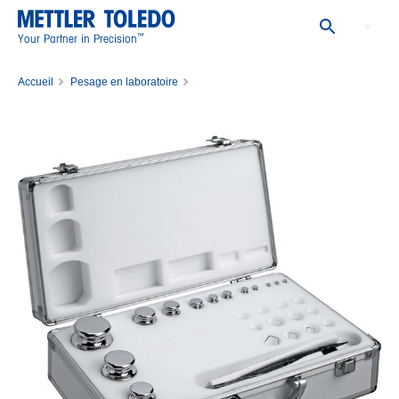
™
Your Partner in Precision
Accueil
Pesage en laboratoire
Poids étalons & de test pour balances
Sets de poids étalons
WGT SET,10MG-50G,16,ASTM,CL3,C