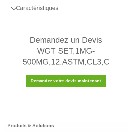
Caractéristiques
Spécifications - WGT SET,1MG-
500MG,12,ASTM,CL3,C
Demandez un Devis
Conception
Lamelle
WGT SET,1MG-
Masse volumique ρ
7 950 (±°140) kg/m3
500MG,12,ASTM,CL3,C
Susceptibilité X
≤ 0,05
Demandez votre devis maintenant
Classe ASTM
3
Certificat d’étalonnage
oui
Boîte
Boîte en plastique (fournie)
Matériau
Acier inoxydable 316
Produits & Solutions