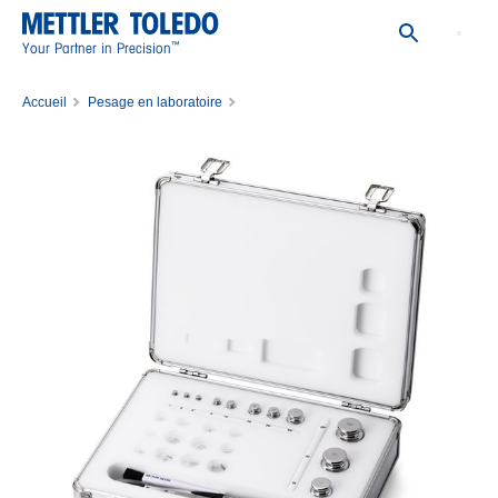
™
Your Partner in Precision
Accueil
Pesage en laboratoire
Poids étalons & de test pour balances
Sets de poids étalons
WGT SET,1MG-500MG,12,ASTM,CL3,C