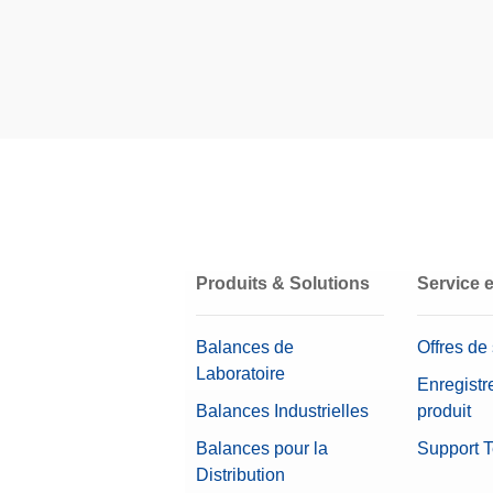
Classe ASTM
Certificat d’étalonnage
Boîte
Matériau
Teneur (définie)
Valeur nominale
Produits & Solutions
Service 
Balances de
Offres de
Laboratoire
Enregistr
Balances Industrielles
produit
Balances pour la
Support 
Distribution