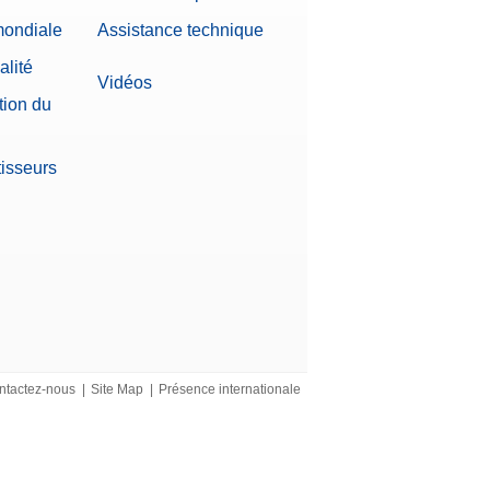
mondiale
Assistance technique
alité
Vidéos
tion du
tisseurs
ntactez-nous
|
Site Map
|
Présence internationale