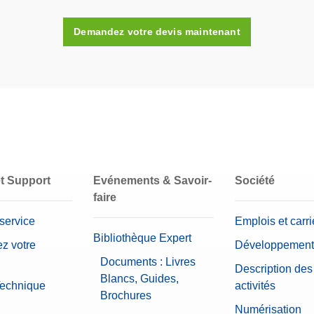
1
Demandez votre devis maintenant
oui
Boîte en plastique (fournie)
Acier inoxydable 316
1 mg - 200 g (23 pièces)
1 mg - 200 g
et Support
Evénements & Savoir-
Société
faire
 service
Emplois et carri
Bibliothèque Expert
ez votre
Développement
Documents : Livres
Description des
Blancs, Guides,
Technique
activités
Brochures
Numérisation