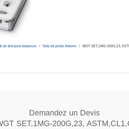
& de test pour balances
Sets de poids étalons
WGT SET,1MG-200G,23, AST
G-200G,23, ASTM,CL1,C
Cavité d’ajustage
7 950 (±°140) kg/m3
Demandez un Devis
≤ 0,03
WGT SET,1MG-200G,23, ASTM,CL1,