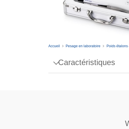
Accueil
Pesage en laboratoire
Poids étalons 
Caractéristiques
Spécifications - WGT SET,1M
Conception
Masse volumique ρ
Susceptibilité X