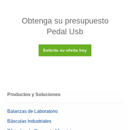
Especificaciones - Pedal Usb
Obtenga su presupuesto
Balanza compatible
Múltiples dispositivos
Pedal Usb
Tipo de Accesorio
Misceláneo
Categoria de accesorio
Periféricos de pesaje
Solicite su oferta hoy
Productos y Soluciones
Balanzas de Laboratorio
Básculas Industriales