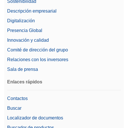
Sostenibilidad
alimentaria
Descripción empresarial
Capacidad
610 g
Digitalización
Recomendada para
Presencia Global
productos
Si
biofarmacéuticos
Innovación y calidad
Comité de dirección del grupo
Dimensiones de la
411 mm
balanza (profundidad)
Relaciones con los inversores
Sala de prensa
Gestión de usuarios
Guía de nivelado
Características
Protección por contraseña
Enlaces rápidos
Soporte 21 CFR Parte 11
(Compatible con LabX)
Contactos
Dimensiones de la
Buscar
214 mm
balanza (anchura)
Localizador de documentos
Modelo preferido
Máximo rendimiento
Buscador de productos