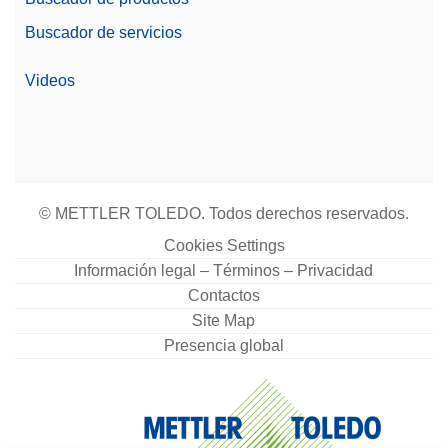
Documentación automática
Buscador de servicios
Documentación automática
(conformidad con la norma
Opciones de
Videos
21 CFR parte 11)
documentación
Documentación electrónica
básica
Impresión
Dimensiones de la
368 mm
© METTLER TOLEDO. Todos derechos reservados.
balanza (altura)
Cookies Settings
Gestión de usuarios/
Si
Información legal – Términos – Privacidad
Registro de auditoría
Contactos
Precio
Site Map
€€€
Presencia global
Linealidad
6 mg
Familia
Excellence
Nivel
Excellence €€€