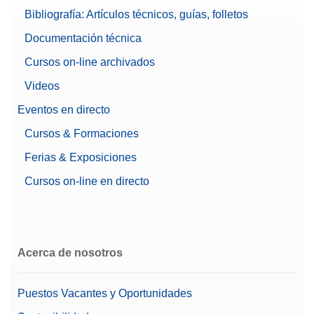
368 mm x 214 mm x 411
Bibliografía: Artículos técnicos, guías, folletos
Dimensiones (AxAxP)
mm
Documentación técnica
Tamaño del terminal
7 pulgadas
Cursos on-line archivados
Videos
Historial de registro
(metadatos básicos)
Eventos en directo
Historial de registros
Opciones de conformidad
(conformidad con la norma
Cursos & Formaciones
21 CFR parte 11)
Ferias & Exposiciones
Integridad de datos
Protección por contraseña
Cursos on-line en directo
Balanza Aprobada
Si
Línea de balanzas
XPR
Acerca de nosotros
Tipo de balanza
Balanza de precisión
Puestos Vacantes y Oportunidades
Recomendado para el
control de la calidad
Si