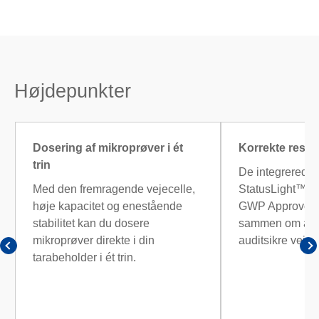
Højdepunkter
Dosering af mikroprøver i ét
Korrekte result
trin
De integrerede 
Med den fremragende vejecelle,
StatusLight™, L
høje kapacitet og enestående
GWP Approved a
stabilitet kan du dosere
sammen om at si
mikroprøver direkte i din
auditsikre vejere
tarabeholder i ét trin.