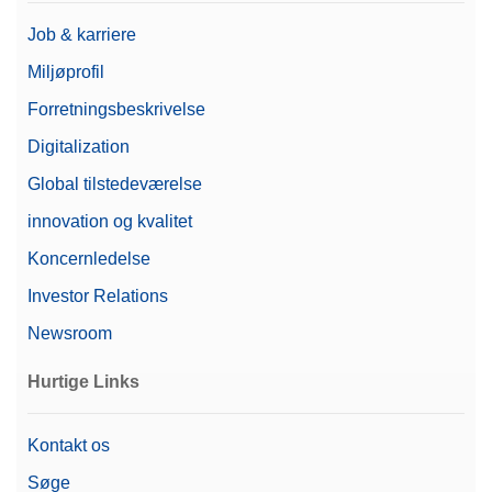
Automatisk statisk
Ja
detektering
Job & karriere
Miljøprofil
Pris
$$$
Forretningsbeskrivelse
Microbalance Type
Micro-Analytical Balance
Digitalization
Serie
Excellence
Global tilstedeværelse
Niveau
Fortræffelighed
innovation og kvalitet
Koncernledelse
Vejning, der overholder 21
Ja
CFR del 11
Investor Relations
Vejepladens mål (BxD)
40 mm x 40 mm
Newsroom
Læsbarhed (certificeret)
1 mg
Hurtige Links
Automatiserede
Automatiseringsmuligheder
Kontakt os
arbejdsgange
Søge