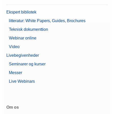
Type af vægt
Microbalance
Ekspert bibliotek
Mettler's Top Pick
Ja
litteratur: White Papers, Guides, Brochures
Teknisk dokumenttion
Adgangskodebeskyttelse
Automatisk statisk
Webinar online
detektering
Automatiske døre
Video
Egenskaber
Brugeradministration
Livebegivenheder
Nivelleringsinstruktioner
Understøtter 21 CFR Part
Seminarer og kurser
11 (LabX-kompatibel)
Messer
Automatisk dokumentation
Live Webinars
(overholdelse af 21 CFR
Part 11)
Dokumentationsmuligheder
Grundlæggende
elektronisk dokumentation
Udskrivning
Om os