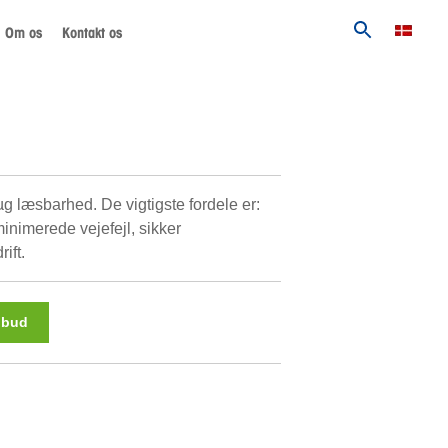
Om os
Kontakt os
g læsbarhed. De vigtigste fordele er:
nimerede vejefejl, sikker
ift.
lbud