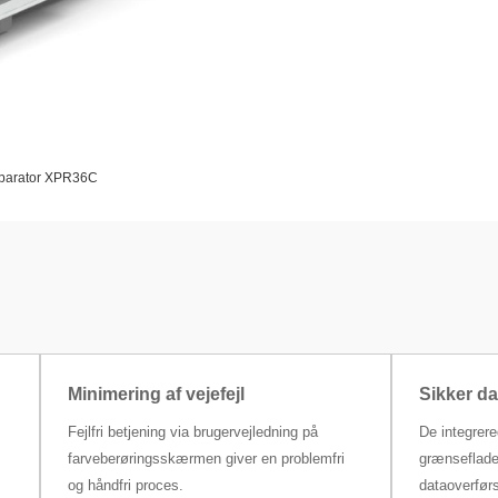
arator XPR36C
Minimering af vejefejl
Sikker da
Fejlfri betjening via brugervejledning på
De integrer
farveberøringsskærmen giver en problemfri
grænseflader
og håndfri proces.
dataoverførse