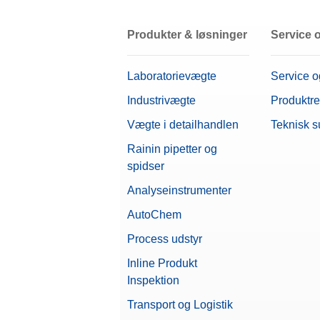
Vægte Tilbehør
To enable you to integrate balances in
capabilities, many balance functions 
Repeterbarhed ABA ved lav belastn
Produkter & løsninger
Service 
Installation Instructions: Ant
Repeterbarhed, nominel belastning
Laboratorievægte
Service o
Repeterbarhed (lav belastning) (5 
Industrivægte
Produktre
Vægte i detailhandlen
Teknisk s
Rainin pipetter og
OIML-klasse
spidser
Analyseinstrumenter
AutoChem
Process udstyr
Gravimetrisk excentricitetselimineri
Inline Produkt
Software
Inspektion
Mål (LxHxD)
Transport og Logistik