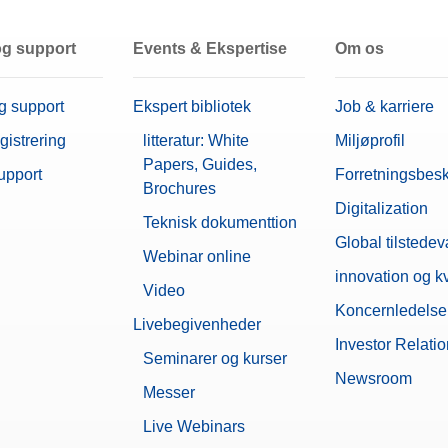
to your systems in a simplified manner and utilize their
can be accessed th...
ing
0,7 µg (1 g)
og support
Events & Ekspertise
Om os
istatic kit for XPR & XSR balances
2,5 µg
g support
Ekspert bibliotek
Job & karriere
%)
0,6 µg
gistrering
litteratur: White
Miljøprofil
Papers, Guides,
E1
upport
Forretningsbesk
E2
Brochures
F1
Digitalization
Teknisk dokumenttion
F2
Global tilstede
M1
Webinar online
M2
innovation og kv
Video
M3
Koncernledelse
Livebegivenheder
ng
Medfølger
Investor Relati
Seminarer og kurser
MC Link 2-massekalibreringssoftwa
Newsroom
Messer
195 mm x 292 mm x 485 mm
Live Webinars