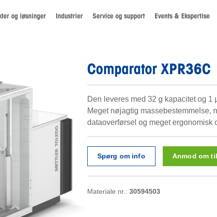
ter og løsninger
Industrier
Service og support
Events & Ekspertise
Comparator XPR36C
Den leveres med 32 g kapacitet og 1 µ
Meget nøjagtig massebestemmelse, mi
dataoverførsel og meget ergonomisk dr
Spørg om info
Anmod om ti
Materiale nr.:
30594503