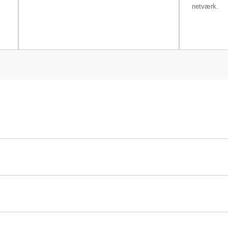
netværk.
r XPR36C
32 g
1 µg
3,5 s