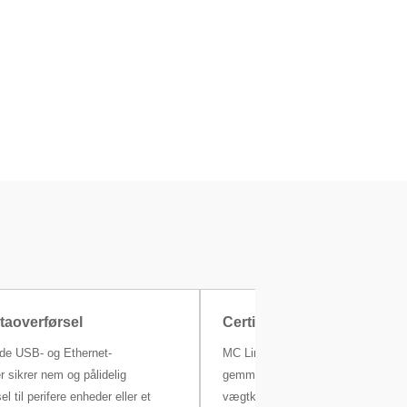
taoverførsel
Certifikat med et enkelt kli
ede USB- og Ethernet-
MC Link-kalibreringssoftwaren (eks
 sikrer nem og pålidelig
gemmer automatisk alle dine
l til perifere enheder eller et
vægtkalibreringer og andre metrolo