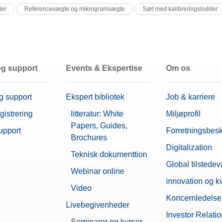
der
Referencevægte og mikrogramvægte
Sæt med kalibreringslodder
og support
Events & Ekspertise
Om os
g support
Ekspert bibliotek
Job & karriere
gistrering
litteratur: White
Miljøprofil
Papers, Guides,
upport
Forretningsbesk
Brochures
Digitalization
Teknisk dokumenttion
Global tilstede
Webinar online
innovation og kv
Video
Koncernledelse
Livebegivenheder
Investor Relati
Seminarer og kurser