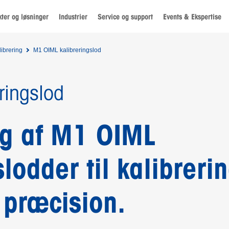
ter og løsninger
Industrier
Service og support
Events & Ekspertise
librering
M1 OIML kalibreringslod
ringslod
lg af M1 OIML
slodder til kalibreri
 præcision.