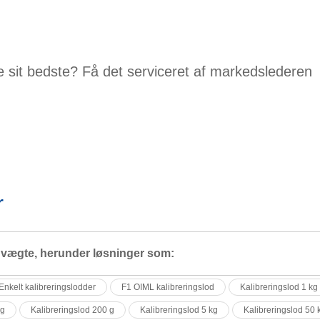
de sit bedste? Få det serviceret af markedslederen
r
 vægte, herunder løsninger som:
Enkelt kalibreringslodder
F1 OIML kalibreringslod
Kalibreringslod 1 kg
kg
Kalibreringslod 200 g
Kalibreringslod 5 kg
Kalibreringslod 50 