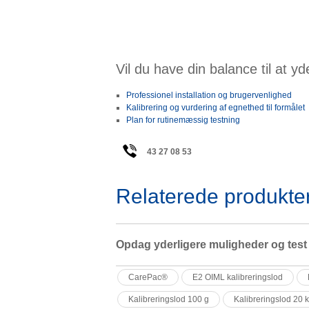
Vil du have din balance til at y
Professionel installation og brugervenlighed
Kalibrering og vurdering af egnethed til formålet
Plan for rutinemæssig testning
43 27 08 53
Relaterede produkte
Opdag yderligere muligheder og test
CarePac®
E2 OIML kalibreringslod
Kalibreringslod 100 g
Kalibreringslod 20 