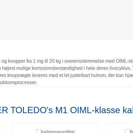
er og knopper fra 1 mg til 20 kg i overensstemmelse med OIML-st
r den højest mulige korrosionsbestandighed i hele deres livscyklus
ores knopvægte leveres med et let justerbart hulrum, der kan hj
duktionsprocesser.
R TOLEDO's M1 OIML-klasse kali