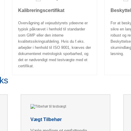
Kalibreringscertifikat
Beskytte
Overvågning af vejeudstyrets ydeevne er
For at besky
typisk påkrævet i henhold til standarder
sikre en lan
som GMP eller den interne
robust og re
kvalitetssikringsafdeling. Hvis du f.eks.
Beskyttelse
arbejder i henhold til ISO 9001, kræves der
skumindlæg,
dokumenteret metrologisk sporbarhed, og
løsning.
det er nødvendigt med testvægte med et
certifikat.
nks
Vægt Tilbehør
Vælg mellem et omfattende