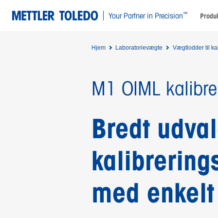
™
Your Partner in Precision
Produk
Hjem
Laboratorievægte
Vægtlodder til ka
M1 OIML kalibre
Bredt udva
kalibrering
med enkelt