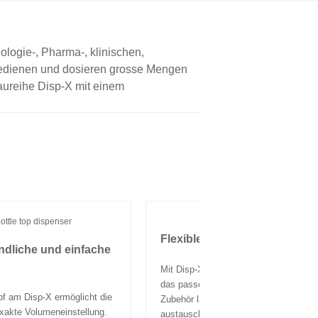
ologie-, Pharma-, klinischen,
bedienen und dosieren grosse Mengen
aureihe Disp-X mit einem
Flexible Abgabeoptionen
ändliche und einfache
Mit Disp-X können Sie für jede Anwen
das passende Zubehör verwenden. Da
f am Disp-X ermöglicht die
Zubehör lässt sich schnell und einfac
xakte Volumeneinstellung.
austauschen. Die Dosierkanülen und