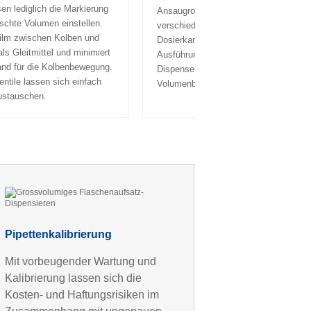
n lediglich die Markierung
Ansaugrohre sind je nach Ihrem Bedarf
schte Volumen einstellen.
verschiedenen Grössen lieferbar. Die
Film zwischen Kolben und
Dosierkanülen sind in fester und flexib
als Gleitmittel und minimiert
Ausführung lieferbar. Flaschenaufsatz
and für die Kolbenbewegung.
Dispenser des Typs Disp-X eignen sic
ntile lassen sich einfach
Volumenbereiche von 0,5 bis 50 ml.
ustauschen.
Pipettenkalibrierung
Mit vorbeugender Wartung und
Kalibrierung lassen sich die
Kosten- und Haftungsrisiken im