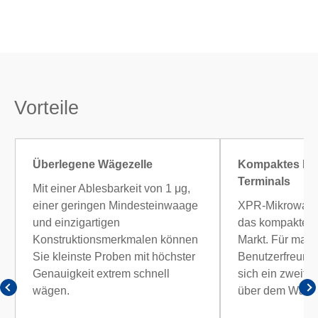
Vorteile
Überlegene Wägezelle
Kompaktes Des
Terminals
Mit einer Ablesbarkeit von 1 μg,
einer geringen Mindesteinwaage
XPR-Mikrowaag
und einzigartigen
das kompaktest
Konstruktionsmerkmalen können
Markt. Für max
Sie kleinste Proben mit höchster
Benutzerfreundl
Genauigkeit extrem schnell
sich ein zweites
wägen.
über dem Wäge