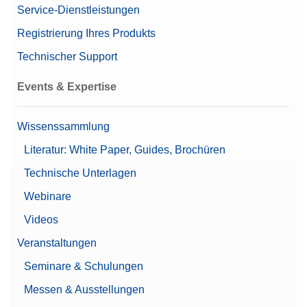
Service-Dienstleistungen
Zubehör für Filterwägen
Waagenreihe
XPR
Registrierung Ihres Produkts
Waagenmodell
Mikrowaage
Technischer Support
Zubehör und Verbrauchsmaterial für Excellence-
Refraktometer
Automatische Türen
Events & Expertise
Benutzerverwaltung
Nivellierhilfe
Leistungsmerkmale
Passwort-Schutz
Wissenssammlung
Unterstützt 21 CFR Part
11 (LabX-kompatibel)
Literatur: White Paper, Guides, Brochüren
Technische Unterlagen
Automatische
Dokumentation
Webinare
(Konformität gemäß
Videos
21 CFR Part 11)
Dokumentationsmöglichkeiten
Drucker
Veranstaltungen
Grundlegende
elektronische
Seminare & Schulungen
Dokumentation
Messen & Ausstellungen
Preis
€€€