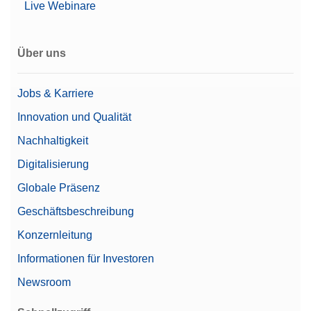
Live Webinare
Mikrowaagentyp
Mikrowaage
Über uns
Familie
Excellence
Level
Excellence
Jobs & Karriere
Wägekonformität mit 21 CFR
Innovation und Qualität
Ja
Part 11
Nachhaltigkeit
Waagschalendurchmesser
27 mm
Digitalisierung
Globale Präsenz
Automatisierte
Automatisierungsoptionen
Arbeitsabläufe
Geschäftsbeschreibung
Konzernleitung
Informationen für Investoren
Newsroom