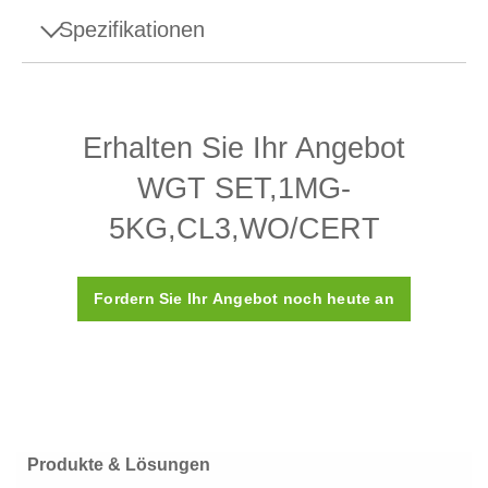
Spezifikationen
Spezifikationen - WGT SET,1MG-
5KG,CL3,WO/CERT
Erhalten Sie Ihr Angebot
Aufbau
Justierkammer
WGT SET,1MG-
Dichte ρ
7.950 (±140) kg/m3
5KG,CL3,WO/CERT
Suszeptibilität X
≤ 0,05
Fordern Sie Ihr Angebot noch heute an
ASTM-Klasse
3
Kalibrierungszertifikat
Nein
Kunststoffbox (wird
Box
mitgeliefert)
Produkte & Lösungen
Material
Edelstahl 316