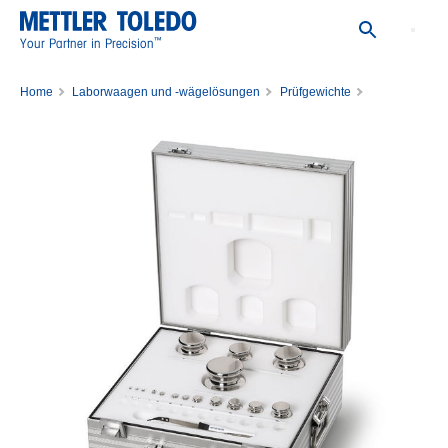
™
Your Partner in Precision
Home
Laborwaagen und -wägelösungen
Prüfgewichte
Gewichtssätze
WGT SET,1MG-5KG,CL3,WO/CERT