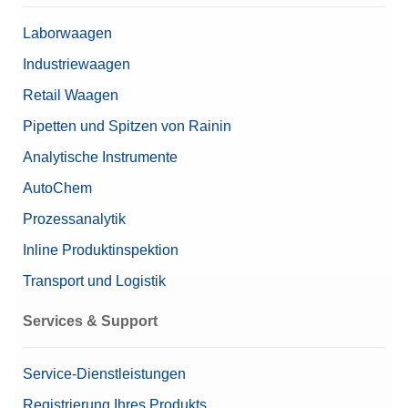
Inhalt (Setup)
1 mg - 5 kg (28 Gewichte)
Laborwaagen
Nennwert
1 mg - 5 kg
Industriewaagen
Retail Waagen
Pipetten und Spitzen von Rainin
Analytische Instrumente
AutoChem
Prozessanalytik
Inline Produktinspektion
Transport und Logistik
Services & Support
Service-Dienstleistungen
Registrierung Ihres Produkts