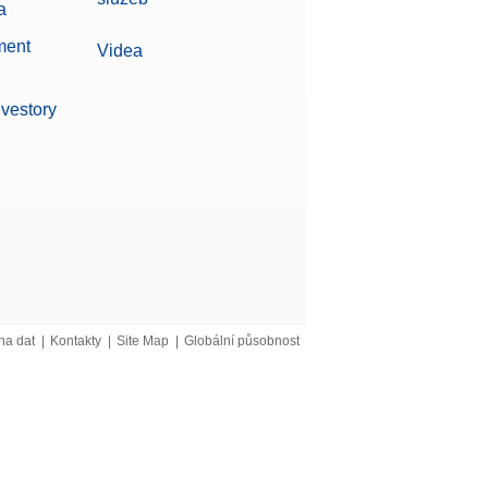
a
ment
Videa
nvestory
na dat
|
Kontakty
|
Site Map
|
Globální působnost