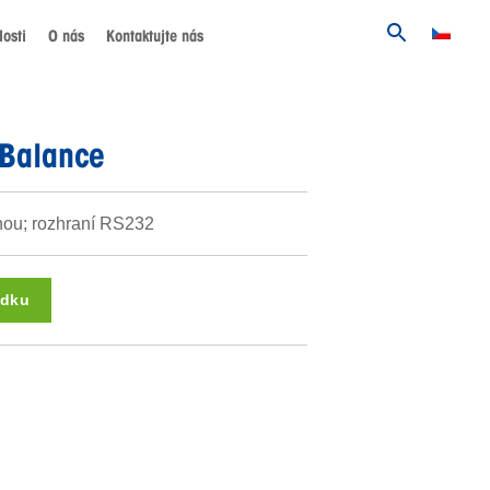
osti
O nás
Kontaktujte nás
 Balance
hou; rozhraní RS232
ídku