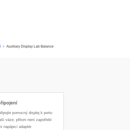
í
Auxiliary Display Lab Balance
řipojení
řipojte pomocný displej k portu
ší váze; přitom není zapotřebí
í napájecí adaptér.