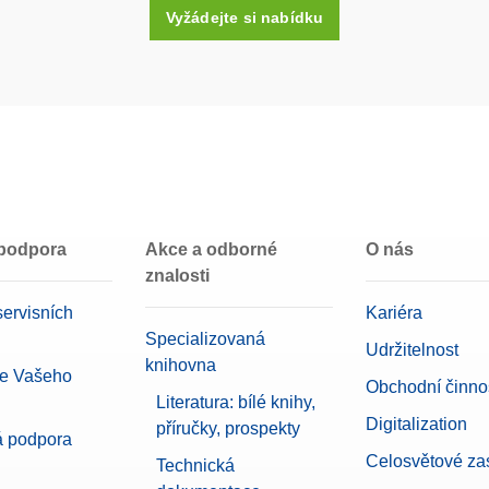
Vyžádejte si nabídku
Přesné váhy LA
Přesné váhy MA
Přesné váhy MR
Pomocné displeje
Periferní zařízení pro vážení
 podpora
Akce a odborné
O nás
znalosti
ervisních
Kariéra
Specializovaná
Udržitelnost
knihovna
ce Vašeho
Obchodní činnos
Literatura: bílé knihy,
Digitalization
příručky, prospekty
á podpora
Celosvětové za
Technická