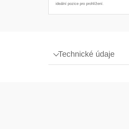
ideální pozice pro prohlížení.
Technické údaje
Specifikace - Auxiliary Displ
Rozměry (VxŠxH)
Rozhraní
Kompatibilní váha