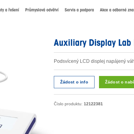
ty a řešení
Průmyslová odvětví
Servis a podpora
Akce a odborné znal
Auxiliary Display Lab
Podsvícený LCD displej napájený vá
Žádost o info
Žádost o nab
Číslo produktu:
12122381