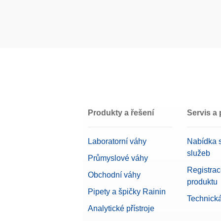
Typ příslušenství
Kategorie příslušenství
Produkty a řešení
Servis a
Laboratorní váhy
Nabídka s
služeb
Průmyslové váhy
Registra
Obchodní váhy
produktu
Pipety a špičky Rainin
Technick
Analytické přístroje