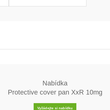
er pan XxR 10mg
Ochranné kryty
Nabídka
Protective cover pan XxR 10mg
Vyžádejte si nabídku