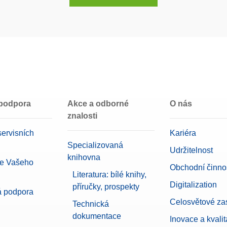
 podpora
Akce a odborné
O nás
znalosti
ervisních
Kariéra
Specializovaná
Udržitelnost
knihovna
ce Vašeho
Obchodní činnos
Literatura: bílé knihy,
Digitalization
příručky, prospekty
á podpora
Celosvětové za
Technická
dokumentace
Inovace a kvalit