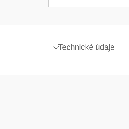
Technické údaje
Specifikace - Protective cov
Typ příslušenství