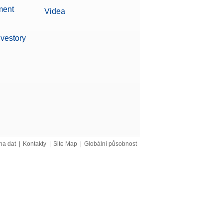
ment
Videa
nvestory
na dat
|
Kontakty
|
Site Map
|
Globální působnost