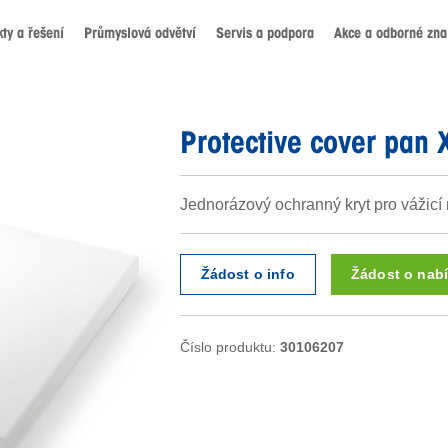
ty a řešení
Průmyslová odvětví
Servis a podpora
Akce a odborné znal
Protective cover pan
Jednorázový ochranný kryt pro vážicí
Žádost o info
Žádost o nab
Číslo produktu:
30106207