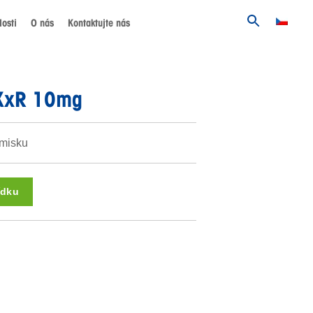
osti
O nás
Kontaktujte nás
 XxR 10mg
 misku
ídku