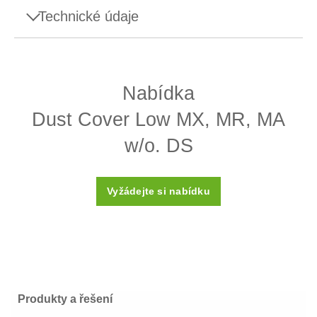
Technické údaje
Specifikace - Dust Cover Low MX, MR, MA w/o.
DS
Nabídka
Přesné váhy MA
Dust Cover Low MX, MR, MA
Kompatibilní váha
Přesné váhy MR
w/o. DS
Typ příslušenství
Ochranné kryty
Kategorie příslušenství
Ochrana zařízení
Vyžádejte si nabídku
Produkty a řešení