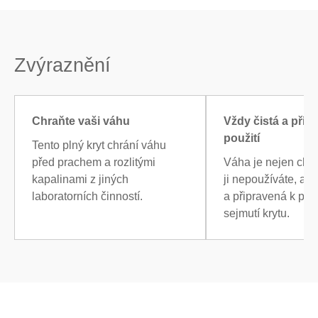
Zvýraznění
Chraňte vaši váhu
Vždy čistá a přip
použití
Tento plný kryt chrání váhu
před prachem a rozlitými
Váha je nejen chr
kapalinami z jiných
ji nepoužíváte, ale 
laboratorních činností.
a připravená k pou
sejmutí krytu.