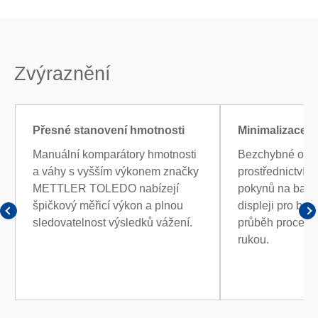
Zvýraznění
Přesné stanovení hmotnosti
Minimalizace c
Manuální komparátory hmotnosti
Bezchybné ovlá
a váhy s vyšším výkonem značky
prostřednictvím
METTLER TOLEDO nabízejí
pokynů na bar
špičkový měřicí výkon a plnou
displeji pro be
sledovatelnost výsledků vážení.
průběh procesů 
rukou.