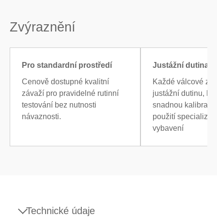
Zvýraznění
Pro standardní prostředí
Justážní dutina
Cenově dostupné kvalitní
Každé válcové zá
závaží pro pravidelné rutinní
justážní dutinu, k
testování bez nutnosti
snadnou kalibraci 
návaznosti.
použití specializo
vybavení
Technické údaje