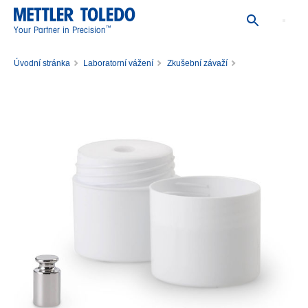
™
Your Partner in Precision
Úvodní stránka
Laboratorní vážení
Zkušební závaží
Jednotlivá zkušební závaží
Závaží 5g F2 PL E