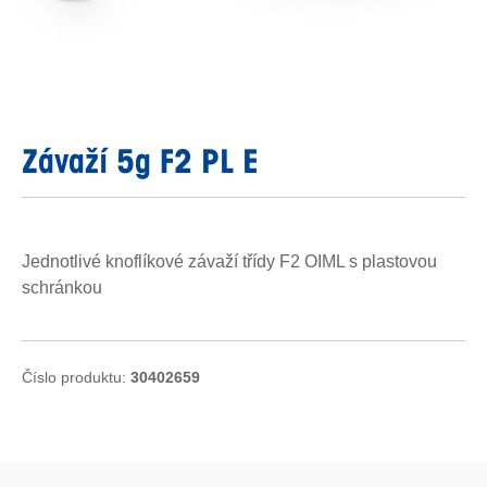
Závaží 5g F2 PL E
Jednotlivé knoflíkové závaží třídy F2 OIML s plastovou
schránkou
Číslo produktu:
30402659