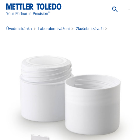
™
Your Partner in Precision
Úvodní stránka
Laboratorní vážení
Zkušební závaží
Jednotlivá zkušební závaží
Závaží 200mg F2 PL E