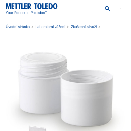
™
Your Partner in Precision
Úvodní stránka
Laboratorní vážení
Zkušební závaží
Jednotlivá zkušební závaží
Závaží 20mg F2 PL E