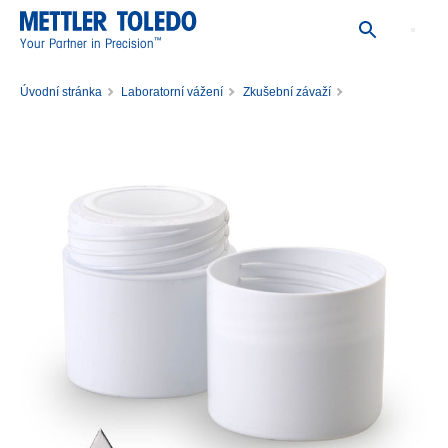
™
Your Partner in Precision
Úvodní stránka
Laboratorní vážení
Zkušební závaží
Jednotlivá zkušební závaží
Závaží 100mg M1 PL E