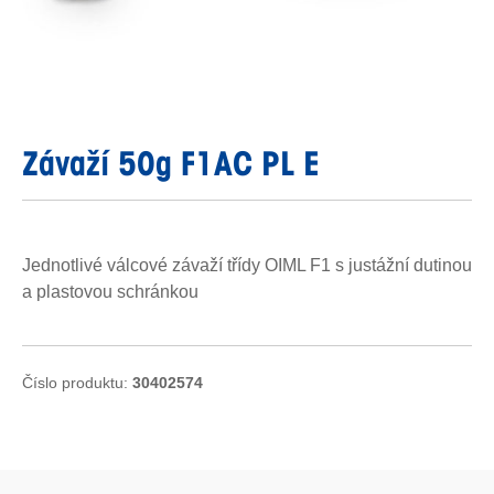
Závaží 50g F1AC PL E
Jednotlivé válcové závaží třídy OIML F1 s justážní dutinou
a plastovou schránkou
Číslo produktu:
30402574