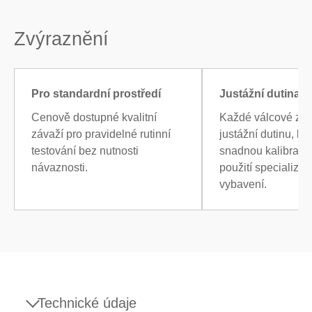
Zvýraznění
Pro standardní prostředí
Justážní dutina
Cenově dostupné kvalitní
Každé válcové zá
závaží pro pravidelné rutinní
justážní dutinu, k
testování bez nutnosti
snadnou kalibraci 
návaznosti.
použití specializo
vybavení.
Technické údaje