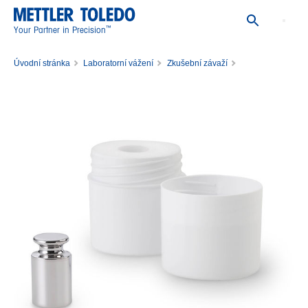
™
Your Partner in Precision
Úvodní stránka
Laboratorní vážení
Zkušební závaží
Jednotlivá zkušební závaží
Závaží 50g F1AC PL E