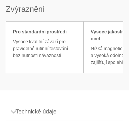
Zvýraznění
Pro standardní prostředí
Vysoce jakostní 
ocel
Vysoce kvalitní závaží pro
pravidelné rutinní testování
Nízká magnetická 
bez nutnosti návaznosti
a vysoká odolnost p
zajišťují spolehliv
Technické údaje
Specifikace - Závaží 500g F1 PL