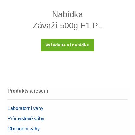
Nabídka
Konstrukce
Jednodílný (monoblok)
Závaží 500g F1 PL
Hustota ρ
8000 (± 60) kg/m3
Susceptibilita X
< 0,2
Vyžádejte si nabídku
Kalibrační certifikát
Ne
Plastová schránka (součást
Box
balení)
Materiál
vysoce jakostní ocel
Produkty a řešení
Třída OIML
F1
Laboratorní váhy
Nominální hodnota
500 g
Průmyslové váhy
Obchodní váhy