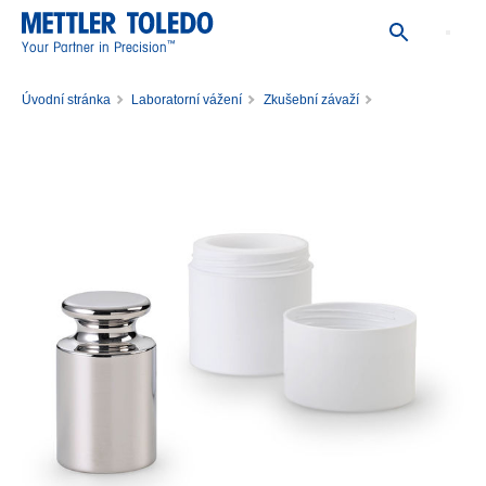
™
Your Partner in Precision
Úvodní stránka
Laboratorní vážení
Zkušební závaží
Jednotlivá zkušební závaží
Závaží 500g F1 PL