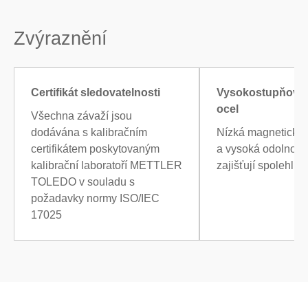
Zvýraznění
Certifikát sledovatelnosti
Vysokostupňová 
ocel
Všechna závaží jsou
dodávána s kalibračním
Nízká magnetická 
certifikátem poskytovaným
a vysoká odolnost p
kalibrační laboratoří METTLER
zajišťují spolehliv
TOLEDO v souladu s
požadavky normy ISO/IEC
17025