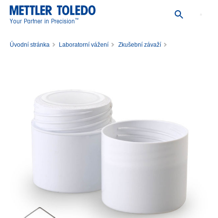
™
Your Partner in Precision
Úvodní stránka
Laboratorní vážení
Zkušební závaží
Jednotlivá zkušební závaží
Závaží 5mg E2 PL kalibrovaný