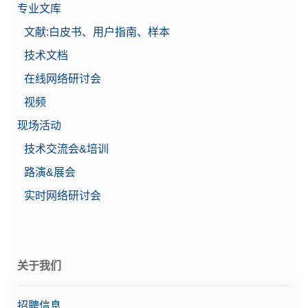
专业文库
文献:白皮书、用户指南、样本
实验室仪器专用打印机 USB-P25/00
技术文档
点阵打印机，USB接口，打印速度2.3行/秒，自动设
在线网络研讨会
置检测
视频
物料号:
30702998
现场活动
需要报价
技术交流会&培训
路演&展会
实时网络研讨会
数据记录仪 P-52RUE
P-52RUE点阵打印机支持在纸张或连续标签纸上进
行打印，可通过RS232、USB和Ethernet接口进行连
接。
关于我们
物料号:
30237290
招聘信息