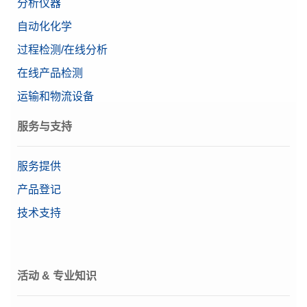
分析仪器
需要报价
天平型号
精密天平
自动化化学
Alpha（精确量程）
0.09092121 g
过程检测/在线分析
等级
高级
XPR脚踏开关
在线产品检测
脚踏开关，远程操作的可选开关，USB连接
IP防护等级
运输和物流设备
特点
水平向导
物料号:
30312558
用户管理
服务与支持
显示屏
需要报价
7英寸彩色TFT触摸屏
服务提供
可读性（经认证）
1 g
产品登记
技术支持
保护罩 MX & Large
适用于所有MX天平终端的保护罩
物料号:
30706652
活动 & 专业知识
需要报价