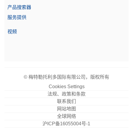
产品搜索器
服务提供
电缆 MX, MR USB-A (f) – USB-C (m)
USB-A至USB-C连接电缆；长度为0.16 m
视频
物料号:
30893021
需要报价
© 梅特勒托利多国际有限公司，版权所有
电缆 MX, MR USB-C (m) – USB-A (m)
Cookies Settings
USB-C至USB-A连接电缆；长度为1.5 m
法规、政策和条款
物料号:
30893022
联系我们
网站地图
全球网络
需要报价
沪ICP备16055004号-1