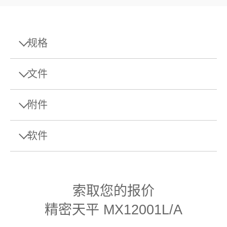
规格
规格 - 精密天平 MX12001L/A
文件
最大秤量
12.2 kg
附件
单页样本
可读性
0.1 g
数据表: MX 精密天平
软件
平台
L
Download this datasheet to learn more about the
Barcode Scanner 1D Gryphon GD4220
specifications and accessories of MX Precision
重复性（典型）
40 mg
Balances.
USB
EasyDirect Balance软件
有线型USB条形码阅读器，用于读取一维/线性条码
最小称量值（符合USP，
82 g
索取您的报价
允差为0.1%，典型）
物料号:
30417466
Manuals
精密天平 MX12001L/A
EasyDirect Balance数据管理软件（最多3
126 mm x 354 mm x 380
用户手册：MX天平
外形尺寸 (高x宽x深)
台）
需要报价
mm