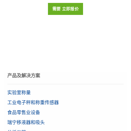
操作手册：MX天平
在一台PC上通过以太网或RS232接口最多可从3台高级和标
需要 立即报价
校正
内部（全自动/FACT）
准级别天平中收集称量数据。可轻松查看结果、生成报告并
参 考 手 册: 分析与精密天平 MX LabX
以多种格式导出数据。
认证天平
是
Weight 10kg F2 PL C E
本《参考手册》提供了有关在仪器连接到实验室软件
物料号:
30539323
LabX时如何使用仪器的详细说明。
塑料盒内带调节腔的单个F2 OIML圆柱型砝码，包含
最小秤量值 (U=1%,
8.2 g
校准证书
k=2)，典型
Reference Manual: MT-SICS Interface Commands
需要报价
for MX and MR Balances
物料号:
30406436
稳定时间
1.5 s
Installation Instructions: External Draft Shield
需要报价
Beta（精确量程）
0.00005911 g
数据管理软件 EasyDirect Balance 10
Reference Manual: Density Kit for Advanced and
产品及解决方案
秤盘尺寸 (宽x深)
352 mm x 246 mm
Instr.
Standard Balances
This reference manual contains a full description of a
在一台PC上通过以太网或RS232接口最多可从10台高级和
USB-A
实验室称量
Weight 500g F2 PL C E
density kit and its use with compatible balances.
标准级别天平中收集称量数据。可轻松查看结果、生成报告
USB-C
接口
并以多种格式导出数据。
工业电子秤和称重传感器
塑料盒内带调节腔的单个F2 OIML圆柱型砝码，包含
以太网 (LAN)
校准证书
物料号:
30540473
蓝牙（可选）
食品零售业设备
物料号:
30406432
天平系列
MX
瑞宁移液器和吸头
需要报价