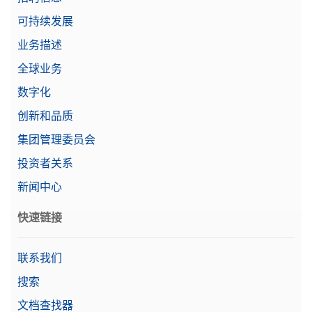
需要报价
可持续发展
业务描述
全球业务
无线/蓝牙适配器 LM842
数字化
用于无线连接的MX/MR天平蓝牙USB适配器
创新和品质
物料号:
30893006
集团管理委员会
需要报价
投资者关系
新闻中心
快速链接
无线/蓝牙适配器 LM842 US
物料号:
30893005
联系我们
搜索
需要报价
文档查找器