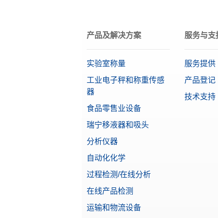
塑料盒
物料号
产品及解决方案
服务与支
天平系列
XPR
天平型号
脚踏开
实验室称量
服务提供
物料号
Alpha（精确量程）
工业电子秤和称重传感
产品登记
器
技术支持
等级
天平保
食品零售业设备
适用于
物料号
瑞宁移液器和吸头
特点
分析仪器
实验室
自动化化学
显示屏
点阵打
物料号
过程检测/在线分析
推荐行业
在线产品检测
数据记
运输和物流设备
可读性（经认证）
P-52