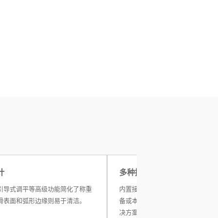
计
多种接口
引导式调平等高级功能简化了称重
内置接口支持将数据无误地传输到P
滑表面和弧形边缘则易于清洁。
备或本地网络。数据直传功能是一
决方案，无需额外软件即可将结果发