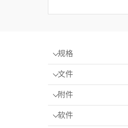
规格
规格 - 精密天平 MR4002/A
文件
最大秤量
附件
可读性
单页样本
Barco
数据表: MR 精密天平
平台
软件
有线型
Download this datasheet to learn more
Balances.
重复性（典型）
物料号