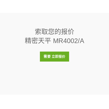
%，典型）
14 g
组件蓝牙适配器,EDR,V2.0,RS232,int,pair
Direct Balance数据管理软件（最多3台）
线连接的一组已配对蓝牙RS232串行适配器
100 mm x 209 mm x 351 mm
:
30086495
PC上通过以太网或RS232接口最多可从3台高级和标准级别天平中收集
内部（全自动/FACT）
结果、生成报告并以多种格式导出数据。
索取您的报价
:
30539323
组件蓝牙适配器,EDR,V2.0,RS232,int,single
IP43
精密天平 MR4002/A
线连接的单个蓝牙RS232串行适配器
:
30086494
是
nterface Commands for MX and MR Balances
件 EasyDirect Balance 10 Instr.
1.4 g
PC上通过以太网或RS232接口最多可从10台高级和标准级别天平中收
需要 立即报价
rnal Draft Shield
2000G, 200G, ASTM,4,4,C
看结果、生成报告并以多种格式导出数据。
ac 系列
1 s
t for Advanced and Standard Balances
:
30540473
:
11123110
escription of a density kit and its use with compatible
0.00002586 g
t 200g F2 PL C E
180 mm x 180 mm
内带调节腔的单个F2 OIML圆柱型砝码，包含校准证书
:
30406431
RS232
USB-A
USB-C
t 2kg F2 PL C E