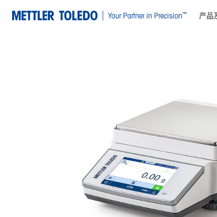
™
Your Partner in Precision
产品