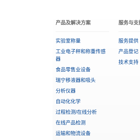
接口
脚踏开
物料号
产品及解决方案
服务与支
天平系列
保护罩 
天平型号
适用于
实验室称量
服务提供
物料号
Alpha（精确量程）
工业电子秤和称重传感
产品登记
器
技术支持
等级
实验室
食品零售业设备
点阵打
物料号
特点
瑞宁移液器和吸头
分析仪器
实验室
显示屏
自动化化学
点阵打
可读性（经认证）
物料号
过程检测/在线分析
在线产品检测
电缆 RS
运输和物流设备
用于将