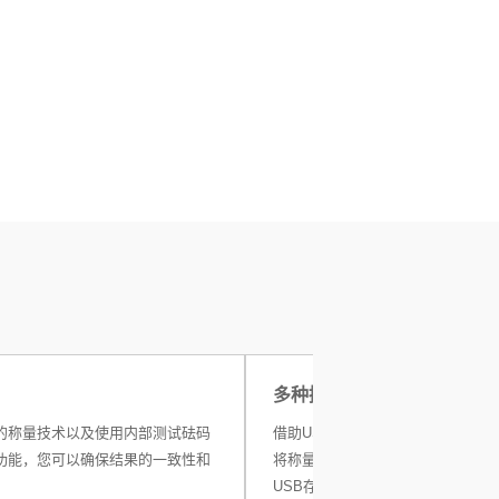
多种接口
的称量技术以及使用内部测试砝码
借助USB-A和RS232接口，您可
功能，您可以确保结果的一致性和
将称量数据传输至打印机或PC，或
USB存储设备进行简单的数据传输