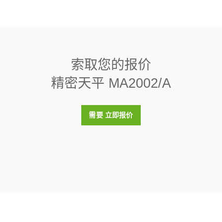
%，典型）
14 g
组件蓝牙适配器,EDR,V2.0,RS232,int,single
Direct Balance数据管理软件（最多3台）
线连接的单个蓝牙RS232串行适配器
100 mm x 209 mm x 354 mm
:
30086494
PC上通过以太网或RS232接口最多可从3台高级和标准级别天平中收集
是
结果、生成报告并以多种格式导出数据。
索取您的报价
:
30539323
2000G, 100G, ASTM,1,1,C
内部
精密天平 MA2002/A
ac 系列
:
11123109
IP43
nterface Commands for MA Balances
件 EasyDirect Balance 10 Instr.
是
PC上通过以太网或RS232接口最多可从10台高级和标准级别天平中收
需要 立即报价
rnal Draft Shield
t 100g F2 PL C E
看结果、生成报告并以多种格式导出数据。
内带调节腔的单个F2 OIML圆柱型砝码，包含校准证书
1.4 g
t for Advanced and Standard Balances
:
30540473
:
30406430
escription of a density kit and its use with compatible
1 s
t 2kg F2 PL C E
0.0000524 g
内带调节腔的单个F2 OIML圆柱型砝码，包含校准证书
:
30406434
180 mm x 180 mm
RS232
脚踏开关