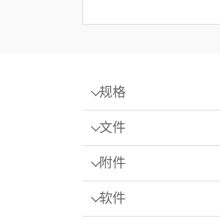
规格
规格 - 精密天平 MA2002/A
文件
最大秤量
附件
可读性
单页样本
BOX,
数据表: MA 精密天平
平台
软件
用于无
Download this datasheet to learn more
Balances.
重复性（典型）
物料号