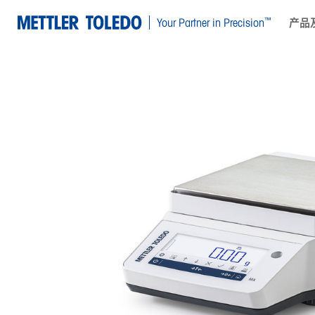
™
Your Partner in Precision
产品