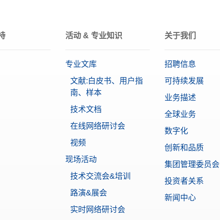
USB-A
关，远程操作的可选开关，USB连接
蓝牙（可选）
:
30312558
持
活动 & 专业知识
关于我们
MA
MA Standard
精密天平
标准MA天平的完整保护罩
专业文库
招聘信息
:
30706657
0.01620699 g
文献:白皮书、用户指
可持续发展
南、样本
业务描述
仪器专用打印机 RS-P25/00
标准系列
技术文档
印机，RS232接口，打印速度2.3行/秒，自动设置检测
全球业务
IP防护等级
:
30702967
在线网络研讨会
密码保护
数字化
视频
创新和品质
仪器专用打印机 USB-P25/00
LCD混合触摸屏
现场活动
印机，USB接口，打印速度2.3行/秒，自动设置检测
集团管理委员会
0.1 g
:
30702998
技术交流会&培训
投资者关系
路演&展会
新闻中心
232 (m) - RS232 (f)
实时网络研讨会
天平连接至打印机、PC或滴定仪的RS232接口9针（公对母）电缆