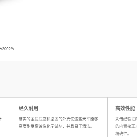
2002/A
经久耐用
高效性能
计
结实的金属底座和坚固的外壳使这些天平能够
凭借经验证
高度耐受腐蚀性化学试剂，并且易于清洁。
的内置校正
精确性。