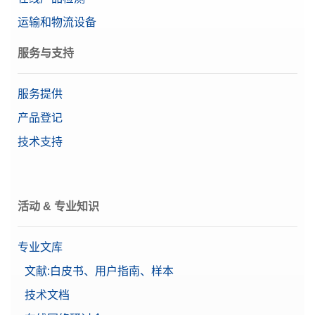
密码保护
支持21 CFR Part 11（兼容
运输和物流设备
LabX）
特点
水平向导
服务与支持
用户管理
自动门
自动静电检测
服务提供
产品登记
密码保护
用户管理
用户数量不受限制
技术支持
用户权限
基本电子文档
打印
文档选项
活动 & 专业知识
自动文档记录（符合21 CFR
第11部分的规定）
专业文库
自动静电检测
是
文献:白皮书、用户指南、样本
稳定时间
2.5 s
技术文档
RS232（集成式/选件）