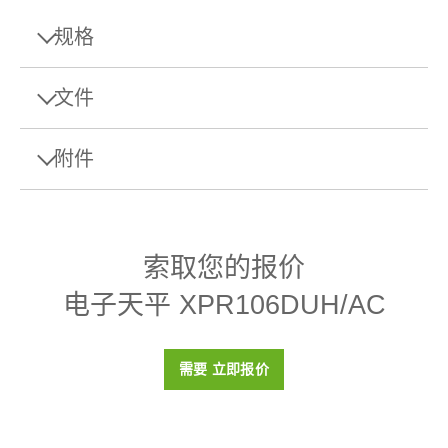
规格
规格 - 电子天平 XPR106DUH/AC
文件
最大秤量
120 g/41 g
附件
Datasheet
0.005 mg
可读性
XSR分析天平
0.002 mg
手动样品加样
XSR分析天平称量准确性高、操作方便。SmartGrid 、
最小称量值（符合USP，
自动门、称量结果记录等智能功能为您简化日常称量 任
6 mg
索取您的报价
允差为0.1%，典型）
务，减轻称量工作压力。
电子天平 XPR106DUH/AC
称量漏斗
校正
内部（全自动/FACT）
物料号:
30061260
产品文档
认证
是
需要 立即报价
Reference Manual: XPR Analytical Balances
(pdf -
秤盘尺寸 (宽x深)
64 mm x 56 mm
18 MB)
需要报价
重复性（典型）
0.003 mg
Reference Manual: MT-SICS Interface Commands