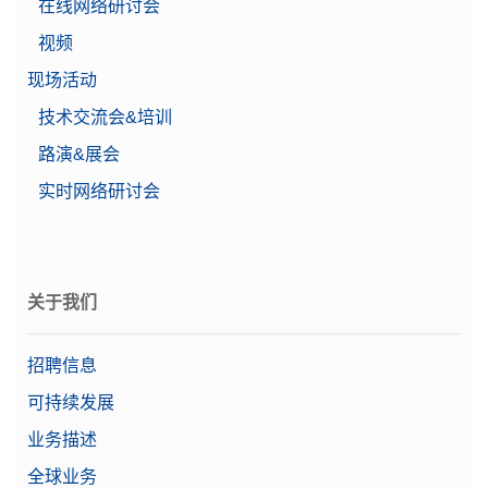
在线网络研讨会
USB-A（连接至设备）
接口
USB-B（连接至设备）
视频
以太网 (LAN)
现场活动
蓝牙（可选）
技术交流会&培训
价格
$$$
路演&展会
线性
0.1 mg
实时网络研讨会
系列
超越系列
等级
卓越
关于我们
符合21 CFR第11部分的称
是
量规定
招聘信息
自动化工作流程
可持续发展
自动化选件
自动液体分配
自动粉末分配
业务描述
全球业务