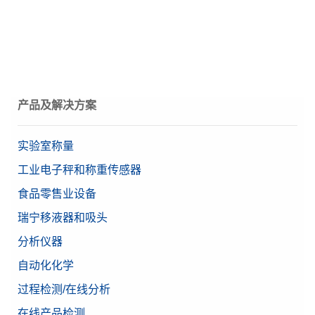
接口、电缆和电源
for XPR and XSR Balances
(pdf - 1 MB)
292 mm x 195 mm x 485
外形尺寸 (高x宽x深)
mm
产 品 指 南 XPR106DUH
用于实验室的打印机和打印机附件
本指南介绍了如何避免造成称量错误的潜在原因，以及
有价值的样品
是
确保 XPR106DUH 达到卓越性能时需要考虑的若干 要
称重外围设备
素。
密码保护
产品及解决方案
数据完整性
称重的防静电解决方案
日志历史（基本元数据）
合规性选项
日志历史（符合21 CFR第11
实验室称量
部分的规定）
超越系列折光率仪附件和耗材
工业电子秤和称重传感器
称量日志
食品零售业设备
认证天平
是
瑞宁移液器和吸头
天平系列
XPR
分析仪器
天平型号
自动天平
自动化化学
梅特勒托利多的首选
是
过程检测/在线分析
在线产品检测