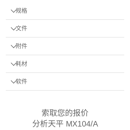
规格
规格 - 分析天平 MX104/A
文件
最大秤量
120 g
附件
单页样本
可读性
0.1 mg
数据表: MX 分析天平
耗材
最小称量值（符合USP，
Download this datasheet to learn more about the
100 mg
允差为0.1%，典型）
Barcode Scanner 1D Gryphon GD4220
specifications and accessories of MX Analytical
Balances.
USB
软件
手动样品加样
校正
内部（全自动/FACT）
有线型USB条形码阅读器，用于读取一维/线性条码
秤盘直径
90 mm
物料号:
30417466
EasyDirect Balance软件
Manuals
称量漏斗
353 mm x 222 mm x 379
用户手册：MX天平
索取您的报价
外形尺寸 (高x宽x深)
需要报价
mm
物料号:
30061260
分析天平 MX104/A
操作手册：MX天平
EasyDirect Balance数据管理软件（最多3
重复性（典型）
0.05 mg