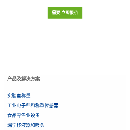
台）
参 考 手 册: 分析与精密天平 MX LabX
需要报价
可读性（经认证）
1 mg
CarePac OIML 5g/100g F2 Cal
在一台PC上通过以太网或RS232接口最多可从3台高级和标
本《参考手册》提供了有关在仪器连接到实验室软件
需要 立即报价
准级别天平中收集称量数据。可轻松查看结果、生成报告并
LabX时如何使用仪器的详细说明。
CarePac® 小 100g F2 / 5g F2，包含操作和清洁用
防护等级
IP41
以多种格式导出数据。
附件和校准证书
Reference Manual: MT-SICS Interface Commands
物料号:
30539323
认证天平
是
for MX and MR Balances
物料号:
30550615
最小秤量值 (U=1%,
Reference Manual: Density Kit for Advanced and
需要报价
10 mg
需要报价
k=2)，典型
Standard Balances
This reference manual contains a full description of a
稳定时间
2 s
density kit and its use with compatible balances.
数据管理软件 EasyDirect Balance 10
Beta（精确量程）
0.00001065 g
CPS,100G, 5G, ASTM,1,1,C
产品及解决方案
Instr.
CarePac® 100g/5g ASTM 1 class 砝码包含操作和
USB-A
在一台PC上通过以太网或RS232接口最多可从10台高级和
清洁工具及一份砝码的校准证书
USB-C
实验室称量
接口
标准级别天平中收集称量数据。可轻松查看结果、生成报告
以太网 (LAN)
物料号:
11123102
并以多种格式导出数据。
工业电子秤和称重传感器
蓝牙（可选）
物料号:
30540473
食品零售业设备
需要报价
天平系列
MX
瑞宁移液器和吸头
需要报价