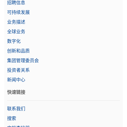
招聘信息
需要报价
可持续发展
业务描述
保护罩 MX & Large
全球业务
适用于所有MX天平终端的保护罩
数字化
物料号:
30706652
创新和品质
集团管理委员会
需要报价
投资者关系
新闻中心
保护罩 MX 3&4 place
快速链接
读数精度为0.1 mg/1 mg的MX天平护套保护罩
物料号:
30706655
联系我们
搜索
需要报价