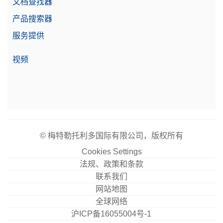
文档查找器
产品搜索器
服务提供
密度组件 Standard & Advanced
用于测定固体样品密度的密度套件；适合与高级和标
视频
准天平配合使用：MX、MR和MA
物料号:
30706714
需要报价
© 梅特勒托利多国际有限公司，版权所有
Cookies Settings
数据记录仪 P-52RUE
法规、政策和条款
P-52RUE点阵打印机支持在纸张或连续标签纸上进
联系我们
行打印，可通过RS232、USB和Ethernet接口进行连
网站地图
接。
全球网络
物料号:
30237290
沪ICP备16055004号-1