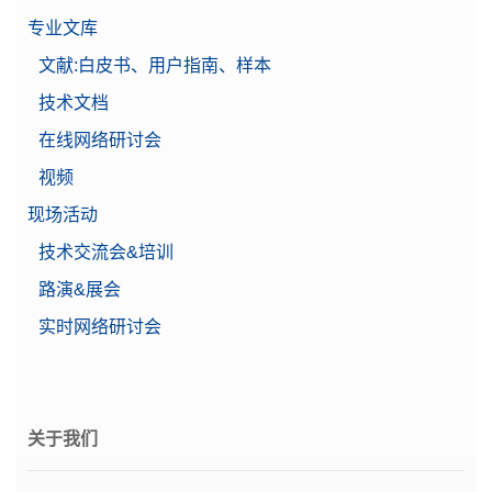
需要报价
专业文库
文献:白皮书、用户指南、样本
技术文档
Weight 5g F2 PL C E
在线网络研讨会
带调节腔和塑料盒的单个F2 OIML圆柱型砝码，包含
视频
校准证书
物料号:
30406426
现场活动
技术交流会&培训
需要报价
路演&展会
实时网络研讨会
XPR脚踏开关
脚踏开关，远程操作的可选开关，USB连接
关于我们
物料号:
30312558