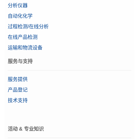
天平型号
分析天平
分析仪器
Alpha（精确量程）
0.0001291 g
自动化化学
EasyHub USB
过程检测/在线分析
EasyHub USB将连接扩展到多个USB设备。它可以
等级
高级
支持4个USB A型自供电端口和1个USB B型端口。
在线产品检测
可以将最多4个EasyHub USB连接在一起，以实现
IP防护等级
总共13个可用的USB A型端口。
特点
水平向导
运输和物流设备
用户管理
物料号:
30468768
服务与支持
显示屏
7英寸彩色TFT触摸屏
需要报价
服务提供
推荐行业
制药
产品登记
技术支持
Weight 100g F2 PL C E
塑料盒内带调节腔的单个F2 OIML圆柱型砝码，包含
校准证书
物料号:
30406430
活动 & 专业知识