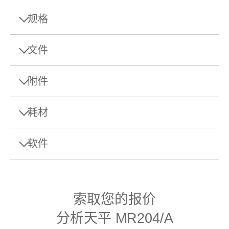
规格
规格 - 分析天平 MR204/A
文件
最大秤量
220 g
附件
单页样本
可读性
0.1 mg
数据表: MR 分析天平
耗材
最小称量值（符合USP，
Download this datasheet to learn more about the
160 mg
允差为0.1%，典型）
Barcode Scanner 1D Gryphon GD4220
specifications and accessories of MR Analytical
Balances.
USB
软件
手动样品加样
校正
内部（全自动/FACT）
有线型USB条形码阅读器，用于读取一维/线性条码
秤盘直径
90 mm
物料号:
30417466
EasyDirect Balance软件
Manuals
称量漏斗
354 mm x 209 mm x 351
用户手册：MR天平
索取您的报价
外形尺寸 (高x宽x深)
需要报价
mm
物料号:
30061260
分析天平 MR204/A
操作手册：MR天平
EasyDirect Balance数据管理软件（最多3
重复性（典型）
0.08 mg