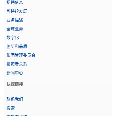
招聘信息
可持续发展
业务描述
XPR脚踏开关
全球业务
脚踏开关，远程操作的可选开关，USB连接
数字化
物料号:
30312558
创新和品质
需要报价
集团管理委员会
投资者关系
新闻中心
天平保护罩 MR
快速链接
适用于所有MR天平的完整保护罩
物料号:
30706656
联系我们
搜索
需要报价