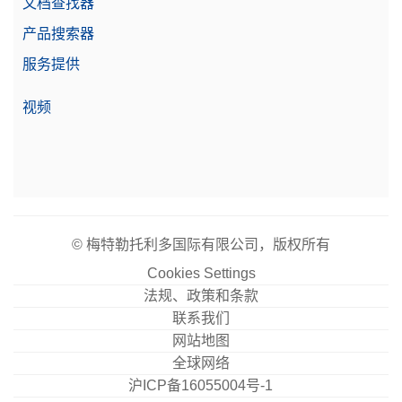
文档查找器
产品搜索器
实验室仪器专用打印机 USB-P25/00
服务提供
点阵打印机，USB接口，打印速度2.3行/秒，自动设
视频
置检测
物料号:
30702998
需要报价
© 梅特勒托利多国际有限公司，版权所有
密度组件 Standard & Advanced
Cookies Settings
法规、政策和条款
用于测定固体样品密度的密度套件；适合与高级和标
准天平配合使用：MX、MR和MA
联系我们
网站地图
物料号:
30706714
全球网络
沪ICP备16055004号-1
需要报价