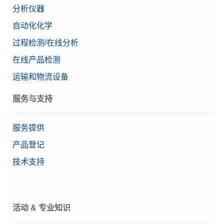
分析仪器
天平型号
分析天平
自动化化学
CarePac OIML 10g/200g F2 Cal
Alpha（精确量程）
0.00017963 g
过程检测/在线分析
CarePac® 小 200g F2 / 10g F2，包含操作和清洁用
等级
高级
附件和校准证书
在线产品检测
物料号:
30550614
水平向导
运输和物流设备
特点
用户管理
服务与支持
需要报价
显示屏
4.5英寸彩色TFT触摸屏
服务提供
化工
推荐行业
食品&饮料
产品登记
CPS,200G,10G, ASTM,1,1,C
技术支持
CarePac® 200g/10g ASTM 1 class 砝码包含操作和
清洁工具及一份砝码的校准证书
物料号:
11123101
活动 & 专业知识
需要报价