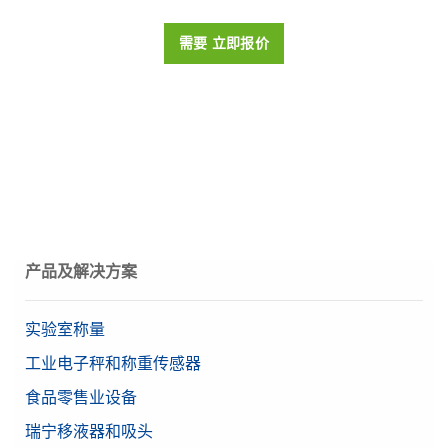
台）
Reference Manual: MT-SICS Interface Commands
需要报价
可读性（经认证）
1 mg
BOX,组件蓝牙适配
for MX and MR Balances
在一台PC上通过以太网或RS232接口最多可从3台高级和标
需要 立即报价
准级别天平中收集称量数据。可轻松查看结果、生成报告并
器,EDR,V2.0,RS232,int,pair
梅特勒托利多热销产品
是
Reference Manual: Density Kit for Advanced and
以多种格式导出数据。
用于无线连接的一组已配对蓝牙RS232串行适配器
Standard Balances
物料号:
30539323
认证天平
是
物料号:
30086495
This reference manual contains a full description of a
density kit and its use with compatible balances.
最小秤量值 (U=1%,
需要报价
16 mg
k=2)，典型
需要报价
稳定时间
2 s
数据管理软件 EasyDirect Balance 10
Beta（精确量程）
0.0000102 g
产品及解决方案
BOX,组件蓝牙适配
Instr.
器,EDR,V2.0,RS232,int,single
RS232
在一台PC上通过以太网或RS232接口最多可从10台高级和
USB-A
实验室称量
用于无线连接的单个蓝牙RS232串行适配器
标准级别天平中收集称量数据。可轻松查看结果、生成报告
接口
USB-C
物料号:
30086494
并以多种格式导出数据。
工业电子秤和称重传感器
以太网 (LAN)
物料号:
30540473
蓝牙（可选）
食品零售业设备
需要报价
天平系列
MR
瑞宁移液器和吸头
需要报价