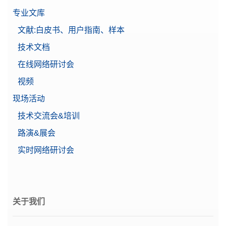
专业文库
文献:白皮书、用户指南、样本
Weight 10g F2 PL C E
技术文档
塑料盒内带调节腔的单个F2 OIML圆柱型砝码，包含
在线网络研讨会
校准证书
物料号:
30406427
视频
现场活动
需要报价
技术交流会&培训
路演&展会
实时网络研讨会
Weight 200g F2 PL C E
塑料盒内带调节腔的单个F2 OIML圆柱型砝码，包含
校准证书
物料号:
30406431
关于我们
需要报价