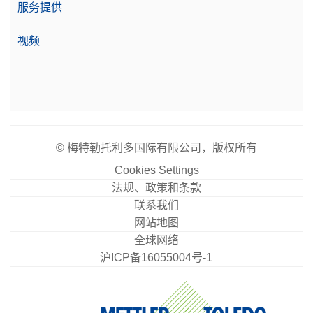
服务提供
视频
实验室仪器专用打印机 USB-P25/00
点阵打印机，USB接口，打印速度2.3行/秒，自动设
置检测
物料号:
30702998
需要报价
© 梅特勒托利多国际有限公司，版权所有
Cookies Settings
法规、政策和条款
联系我们
密度组件 Standard & Advanced
网站地图
用于测定固体样品密度的密度套件；适合与高级和标
全球网络
准天平配合使用：MX、MR和MA
沪ICP备16055004号-1
物料号:
30706714
需要报价