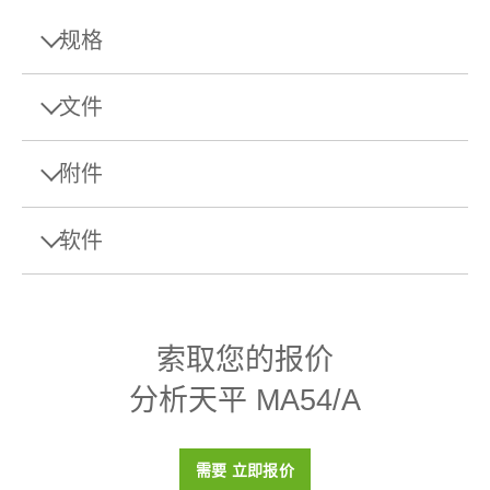
规格
规格 - 分析天平 MA54/A
文件
最大秤量
52 g
附件
单页样本
可读性
0.1 mg
数据表: MA 分析天平
软件
最小称量值（符合USP，
Download this datasheet to learn more about the
160 mg
允差为0.1%，典型）
BOX,组件蓝牙适配
specifications and accessories of MA Analytical
Balances.
器,EDR,V2.0,RS232,int,pair
EasyDirect Balance软件
校正
内部
用于无线连接的一组已配对蓝牙RS232串行适配器
索取您的报价
秤盘直径
90 mm
物料号:
30086495
Manuals
分析天平 MA54/A
EasyDirect Balance数据管理软件（最多3
354 mm x 209 mm x 354
用户手册：MA天平
外形尺寸 (高x宽x深)
台）
需要报价
mm
操作手册：MA天平
在一台PC上通过以太网或RS232接口最多可从3台高级和标
需要 立即报价
重复性（典型）
0.08 mg
准级别天平中收集称量数据。可轻松查看结果、生成报告并