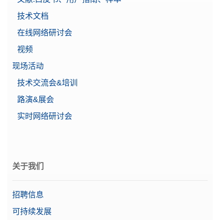
技术文档
在线网络研讨会
Weight 50g F2 PL C E
视频
塑料盒内带调节腔的单个F2 OIML圆柱型砝码，包含
校准证书
现场活动
物料号:
30406429
技术交流会&培训
路演&展会
需要报价
实时网络研讨会
XPR脚踏开关
关于我们
脚踏开关，远程操作的可选开关，USB连接
物料号:
30312558
招聘信息
需要报价
可持续发展