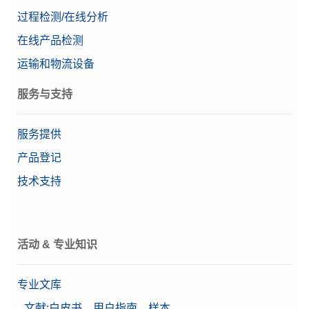
过程检测/在线分析
等级
标准系列
CPS,50G,2G, ASTM,1,1,C
在线产品检测
特点
密码保护
CarePac® 50g/2g ASTM 1 class 砝码包含操作和清
运输和物流设备
显示屏
LCD混合触摸屏
洁工具及一份砝码的校准证书
服务与支持
物料号:
11123103
服务提供
需要报价
产品登记
技术支持
Weight 2g F2 PL C E
带调节腔和塑料盒的单个F2 OIML圆柱型砝码，包含
校准证书
活动 & 专业知识
物料号:
30406425
专业文库
需要报价
文献:白皮书、用户指南、样本