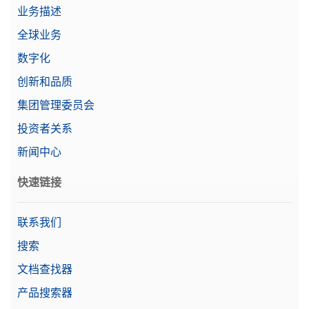
业务描述
全球业务
保护罩 MA Standard
数字化
适用于标准MA天平的完整保护罩
创新和品质
物料号:
30706657
集团管理委员会
投资者关系
需要报价
新闻中心
快速链接
实验室仪器专用打印机 RS-P25/00
点阵打印机，RS232接口，打印速度2.3行/秒，自动
联系我们
设置检测
搜索
物料号:
30702967
文档查找器
需要报价
产品搜索器