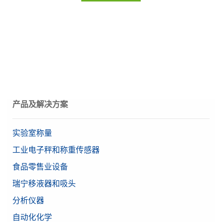
Reference Manual: MT-SICS Interface Commands
以多种格式导出数据。
可读性（经认证）
1 mg
BOX,组件蓝牙适配
for MA Balances
物料号:
30539323
器,EDR,V2.0,RS232,int,single
认证天平
是
Reference Manual: Density Kit for Advanced and
用于无线连接的单个蓝牙RS232串行适配器
Standard Balances
需要报价
最小秤量值 (U=1%,
物料号:
30086494
This reference manual contains a full description of a
16 mg
k=2)，典型
density kit and its use with compatible balances.
稳定时间
2 s
需要报价
数据管理软件 EasyDirect Balance 10
产品及解决方案
Beta（精确量程）
0.00001577 g
Instr.
在一台PC上通过以太网或RS232接口最多可从10台高级和
RS232
实验室称量
CarePac OIML 2g/50g F2 Cal
标准级别天平中收集称量数据。可轻松查看结果、生成报告
接口
USB-A
并以多种格式导出数据。
工业电子秤和称重传感器
蓝牙（可选）
CarePac® 小 50g F2 / 2g F2，包含操作和清洁用附
物料号:
30540473
件和校准证书
食品零售业设备
天平系列
MA
物料号:
30550616
瑞宁移液器和吸头
需要报价
天平型号
分析天平
分析仪器
需要报价
Alpha（精确量程）
0.00017963 g
自动化化学