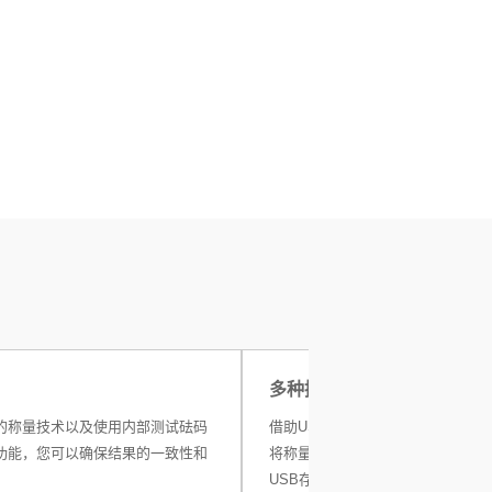
多种接口
的称量技术以及使用内部测试砝码
借助USB-A和RS232接口，您可
功能，您可以确保结果的一致性和
将称量数据传输至打印机或PC，或
USB存储设备进行简单的数据传输