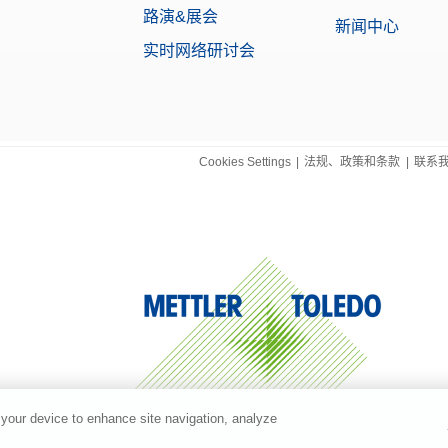
:
30702998
路演&展会
新闻中心
实时网络研讨会
 Standard & Advanced
定固体样品密度的密度套件；适合与高级和标准天平配合使用：MX、MR和MA
:
30706714
Cookies Settings
|
法规、政策和条款
|
联系
SB TO RS232 CONVERTER,FTDI
连接
:
64088427
生器 ASK350
除样品和去皮容器的静电的通用去静电装置
:
30893023
示屏 Lab 系列天平
供电的液晶背光显示屏；RS232接口
 your device to enhance site navigation, analyze
:
12122381