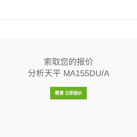
组件蓝牙适配器,EDR,V2.0,RS232,int,single
80 mm
漏斗
线连接的单个蓝牙RS232串行适配器
:
30086494
:
30061260
354 mm x 209 mm x 354 mm
Direct Balance数据管理软件（最多3台）
0.015 mg
ac OIML 5g/100g F2 Cal
PC上通过以太网或RS232接口最多可从3台高级和标准级别天平中收集
Pac® 小 100g F2 / 5g F2，包含操作和清洁用附件和校准证书
1 mg
结果、生成报告并以多种格式导出数据。
:
30550615
nterface Commands for MA Balances
索取您的报价
:
30539323
是
分析天平 MA155DU/A
t for Advanced and Standard Balances
00G, 5G, ASTM,1,1,C
3 mg
escription of a density kit and its use with compatible
Pac® 100g/5g ASTM 1 class 砝码包含操作和清洁工具及一份砝码的校准证书
件 EasyDirect Balance 10 Instr.
:
11123102
4 s
PC上通过以太网或RS232接口最多可从10台高级和标准级别天平中收
需要 立即报价
看结果、生成报告并以多种格式导出数据。
0.00001076 g
t 100g F2 PL C E
:
30540473
内带调节腔的单个F2 OIML圆柱型砝码，包含校准证书
0.00001033 g
:
30406430
RS232
USB-A
t 5g F2 PL C E