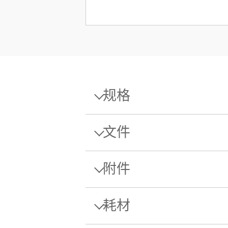
规格
规格 - 分析天平 MA155DU/A
文件
最大秤量
附件
单页样本
可读性
BOX,
数据表: MA 分析天平
耗材
用于无
最小称量值（符合USP，允差为0.1
Download this datasheet to learn more
Balances.
物料号
校正