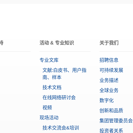
蓝牙（可选）
腔和塑料盒的单个F2 OIML圆柱型砝码，包含校准证书
:
30406426
MA
分析天平
脚踏开关
关，远程操作的可选开关，USB连接
0.00006532 g
持
活动 & 专业知识
关于我们
:
30312558
0.00003109 g
MA Standard
专业文库
招聘信息
标准系列
标准MA天平的完整保护罩
文献:白皮书、用户指
可持续发展
:
30706657
南、样本
密码保护
业务描述
技术文档
全球业务
仪器专用打印机 RS-P25/00
LCD混合触摸屏
在线网络研讨会
印机，RS232接口，打印速度2.3行/秒，自动设置检测
数字化
:
30702967
视频
创新和品质
现场活动
集团管理委员会
仪器专用打印机 USB-P25/00
技术交流会&培训
印机，USB接口，打印速度2.3行/秒，自动设置检测
投资者关系