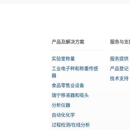
带调节
物料号
天平系列
天平型号
XPR
脚踏开
产品及解决方案
服务与支
物料号
Alpha（精确量程）
实验室称量
服务提供
保护罩 
等级
适用于
工业电子秤和称重传感
产品登记
物料号
器
特点
技术支持
食品零售业设备
实验室
显示屏
瑞宁移液器和吸头
点阵打
物料号
分析仪器
自动化化学
实验室
过程检测/在线分析
点阵打