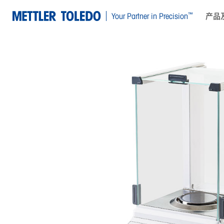
™
Your Partner in Precision
产品