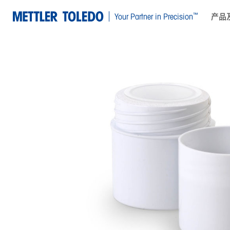
™
Your Partner in Precision
产品