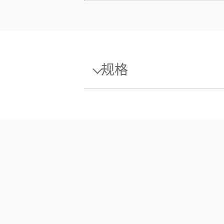
规格
规格 - 砝码 塑料盒 2mg E1 PL
设计
密度p
磁化率X
校准证书
盒子