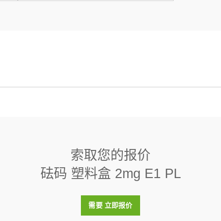
线状
8000 (± 30) kg/m3
索取您的报价
< 0.02
砝码 塑料盒 2mg E1 PL
否
需要 立即报价
塑料盒（包括在内）