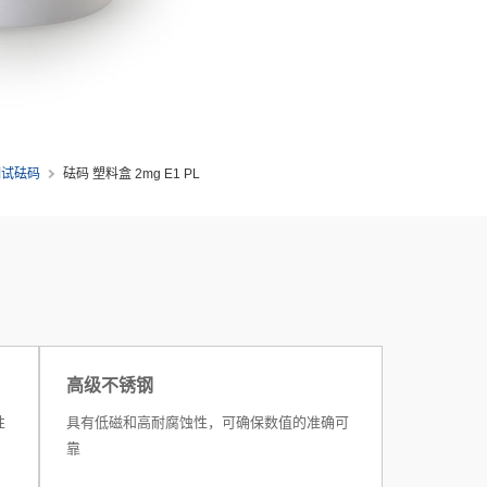
测试砝码
砝码 塑料盒 2mg E1 PL
高级不锈钢
性
具有低磁和高耐腐蚀性，可确保数值的准确可
靠