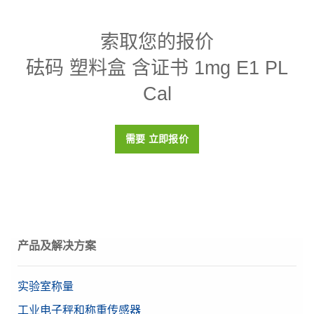
规格 - 砝码 塑料盒 含证书 1mg E1 PL Cal
索取您的报价
设计
线状
砝码 塑料盒 含证书 1mg E1 PL
密度p
8000 (± 30) kg/m3
Cal
磁化率X
< 0.02
校准证书
是
需要 立即报价
盒子
塑料盒（包括在内）
材料
高品质不锈钢
OIML等级
E1
产品及解决方案
目标值
1 mg
实验室称量
工业电子秤和称重传感器