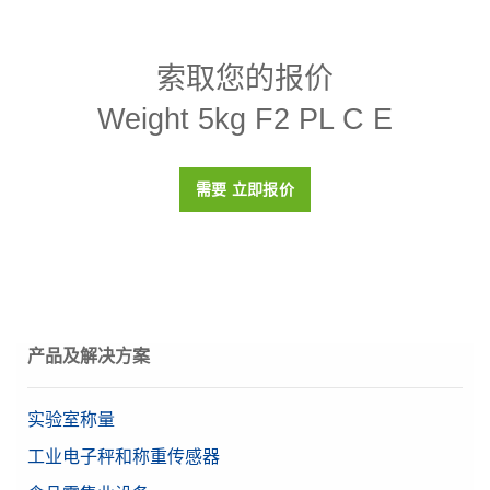
规格 - Weight 5kg F2 PL C E
索取您的报价
密度p
7950 (± 140) kg/m3
Weight 5kg F2 PL C E
磁化率X
< 0.8
校准证书
是
需要 立即报价
盒子
塑料盒（包括在内）
材料
304不锈钢
OIML等级
F2
目标值
5 kg
产品及解决方案
实验室称量
工业电子秤和称重传感器