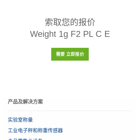
规格 - Weight 1g F2 PL C E
索取您的报价
密度p
7950 (± 140) kg/m3
Weight 1g F2 PL C E
磁化率X
< 0.8
校准证书
是
需要 立即报价
盒子
塑料盒（包括在内）
材料
304不锈钢
OIML等级
F2
目标值
1 g
产品及解决方案
实验室称量
工业电子秤和称重传感器