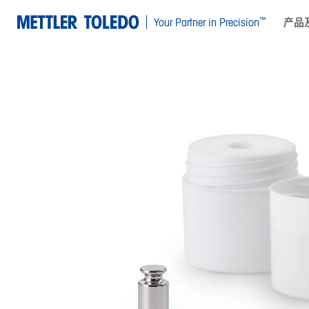
™
Your Partner in Precision
产品