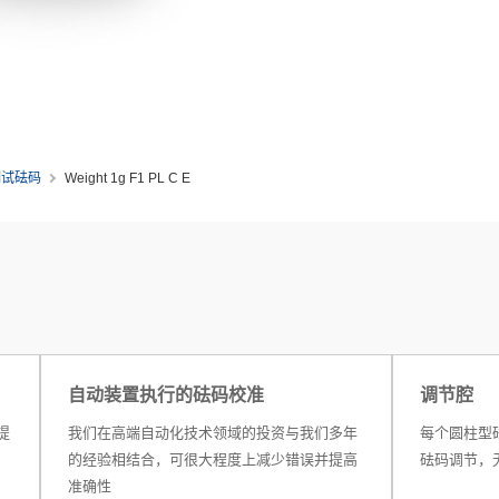
测试砝码
Weight 1g F1 PL C E
自动装置执行的砝码校准
调节腔
提
我们在高端自动化技术领域的投资与我们多年
每个圆柱型
的经验相结合，可很大程度上减少错误并提高
砝码调节，
准确性