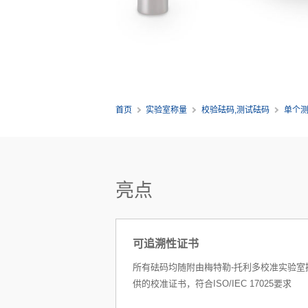
首页
实验室称量
校验砝码,测试砝码
单个
亮点
可追溯性证书
所有砝码均随附由梅特勒-托利多校准实验室
供的校准证书，符合ISO/IEC 17025要求