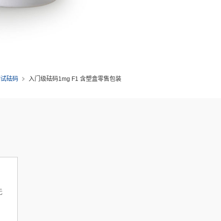
测试砝码
入门级砝码1mg F1 含塑盒零售包装
无