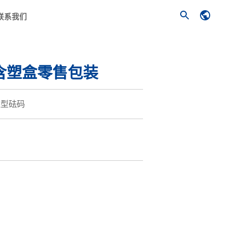
联系我们
 含塑盒零售包装
柱型砝码