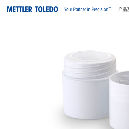
™
Your Partner in Precision
产品