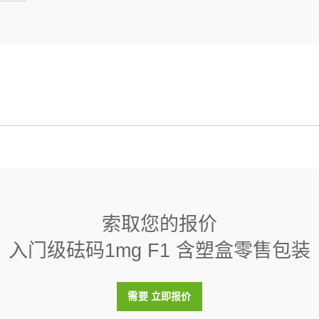
塑盒零售包装
数据表
7950 (± 140) kg/m3
索取您的报价
< 0.2
入门级砝码1mg F1 含塑盒零售包装
否
需要 立即报价
塑料盒（包括在内）