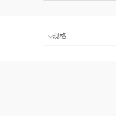
规格
规格 - 入门级砝码1mg F1 含
设计
密度p
磁化率X
校准证书
盒子