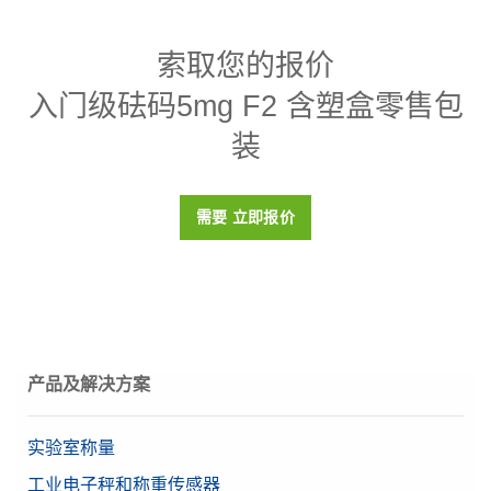
规格 - 入门级砝码5mg F2 含塑盒零售包装
索取您的报价
设计
数据表
入门级砝码5mg F2 含塑盒零售包
密度p
7950 (± 140) kg/m3
装
磁化率X
< 0.8
校准证书
否
需要 立即报价
盒子
塑料盒（包括在内）
材料
304不锈钢
OIML等级
F2
产品及解决方案
目标值
5 mg
实验室称量
工业电子秤和称重传感器