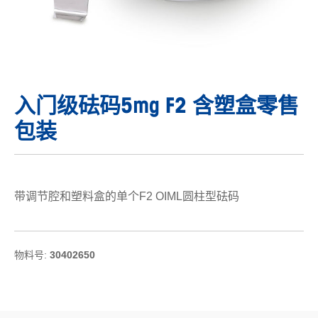
入门级砝码5mg F2 含塑盒零售
包装
带调节腔和塑料盒的单个F2 OIML圆柱型砝码
物料号:
30402650