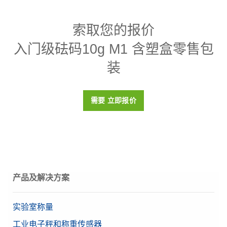
规格 - 入门级砝码10g M1 含塑盒零售包装
索取您的报价
密度p
7950 (± 140) kg/m3
入门级砝码10g M1 含塑盒零售包
磁化率X
< 0.8
装
校准证书
否
盒子
塑料盒（包括在内）
需要 立即报价
材料
304不锈钢
OIML等级
M1
目标值
10 g
产品及解决方案
实验室称量
工业电子秤和称重传感器