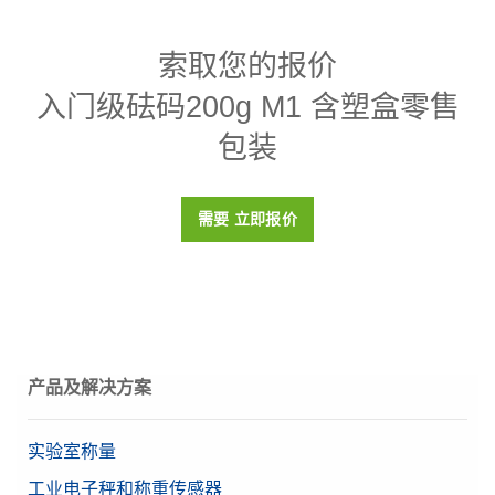
规格 - 入门级砝码200g M1 含塑盒零售包装
索取您的报价
密度p
7950 (± 140) kg/m3
入门级砝码200g M1 含塑盒零售
磁化率X
< 0.8
包装
校准证书
否
盒子
塑料盒（包括在内）
需要 立即报价
材料
304不锈钢
OIML等级
M1
目标值
200 g
产品及解决方案
实验室称量
工业电子秤和称重传感器