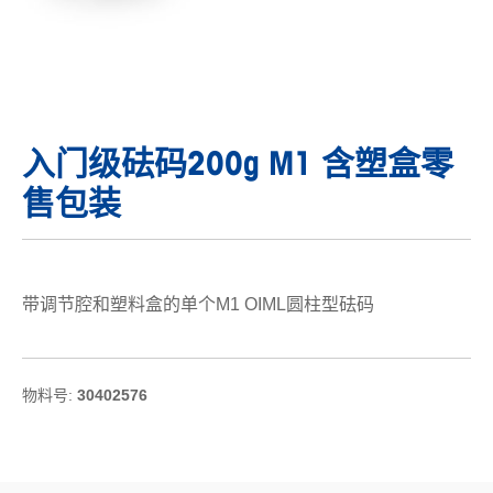
入门级砝码200g M1 含塑盒零
售包装
带调节腔和塑料盒的单个M1 OIML圆柱型砝码
物料号:
30402576