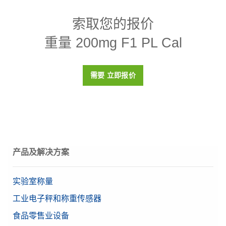
索取您的报价
设计
线状
重量 200mg F1 PL Cal
密度p
8000 (± 30) kg/m3
磁化率X
< 0.2
需要 立即报价
校准证书
是
盒子
塑料盒（包括在内）
材料
高品质不锈钢
OIML等级
F1
产品及解决方案
目标值
200 mg
实验室称量
工业电子秤和称重传感器
食品零售业设备