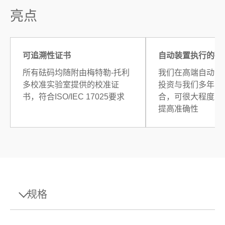
亮点
可追溯性证书
自动装置执行的砝
所有砝码均随附由梅特勒-托利
我们在高端自动化
多校准实验室提供的校准证
投资与我们多年的
书，符合ISO/IEC 17025要求
合，可很大程度上
提高准确性
规格
规格 - 重量 200mg F1 PL Cal