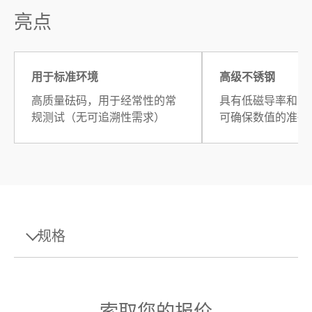
亮点
用于标准环境
高级不锈钢
高质量砝码，用于经常性的常
具有低磁导率和高
规测试（无可追溯性需求）
可确保数值的准确
规格
规格 - 重量 200mg F1
索取您的报价
设计
线状