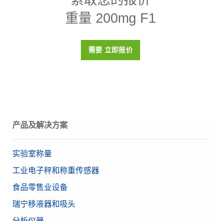
重量 200mg F1
密度p
8000 (± 30) kg/m3
磁化率X
< 0.2
需要 立即报价
校准证书
否
盒子
塑料盒（包括在内）
材料
高品质不锈钢
OIML等级
F1
产品及解决方案
目标值
200 mg
实验室称量
工业电子秤和称重传感器
食品零售业设备
瑞宁移液器和吸头
分析仪器