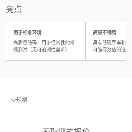
亮点
用于标准环境
高级不锈钢
高质量砝码，用于经常性的常
具有低磁导率和高
规测试（无可追溯性需求）
可确保数值的准确
规格
规格 - 重量 100mg E2 PL
索取您的报价
设计
线状