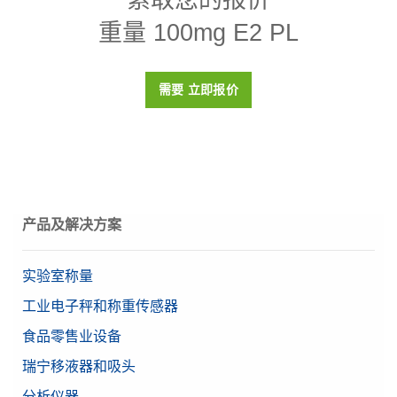
重量 100mg E2 PL
密度p
8000 (± 30) kg/m3
磁化率X
< 0.07
需要 立即报价
校准证书
否
盒子
塑料盒（包括在内）
材料
高品质不锈钢
OIML等级
E2
产品及解决方案
目标值
100 mg
实验室称量
工业电子秤和称重传感器
食品零售业设备
瑞宁移液器和吸头
分析仪器